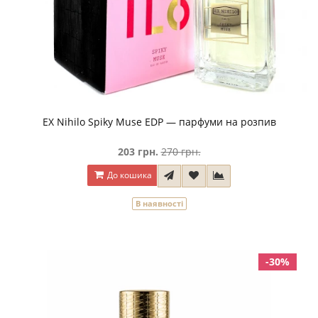
EX Nihilo Spiky Muse EDP — парфуми на розпив
203 грн.
270 грн.
До кошика
В наявності
-30%