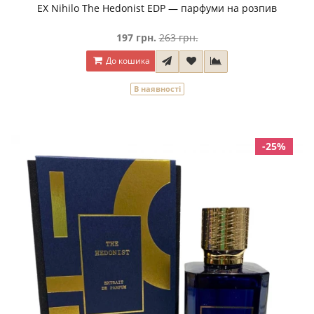
EX Nihilo The Hedonist EDP — парфуми на розпив
197 грн.
263 грн.
До кошика
В наявності
-25%