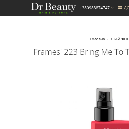
+380983874747
ДО
Головна
СТАЙЛІНГ
Framesi 223 Bring Me To 