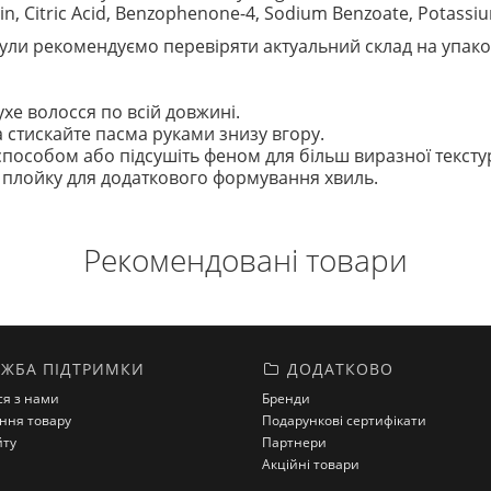
in, Citric Acid, Benzophenone-4, Sodium Benzoate, Potassiu
ли рекомендуємо перевіряти актуальний склад на упако
ухе волосся по всій довжині.
 стискайте пасма руками знизу вгору.
особом або підсушіть феном для більш виразної текстур
 плойку для додаткового формування хвиль.
Рекомендовані товари
ЖБА ПІДТРИМКИ
ДОДАТКОВО
ся з нами
Бренди
ння товару
Подарункові сертифікати
йту
Партнери
Акційні товари