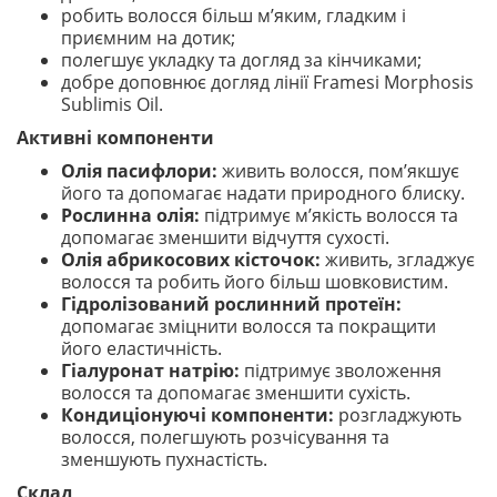
робить волосся більш м’яким, гладким і
приємним на дотик;
полегшує укладку та догляд за кінчиками;
добре доповнює догляд лінії Framesi Morphosis
Sublimis Oil.
Активні компоненти
Олія пасифлори:
живить волосся, пом’якшує
його та допомагає надати природного блиску.
Рослинна олія:
підтримує м’якість волосся та
допомагає зменшити відчуття сухості.
Олія абрикосових кісточок:
живить, згладжує
волосся та робить його більш шовковистим.
Гідролізований рослинний протеїн:
допомагає зміцнити волосся та покращити
його еластичність.
Гіалуронат натрію:
підтримує зволоження
волосся та допомагає зменшити сухість.
Кондиціонуючі компоненти:
розгладжують
волосся, полегшують розчісування та
зменшують пухнастість.
Склад