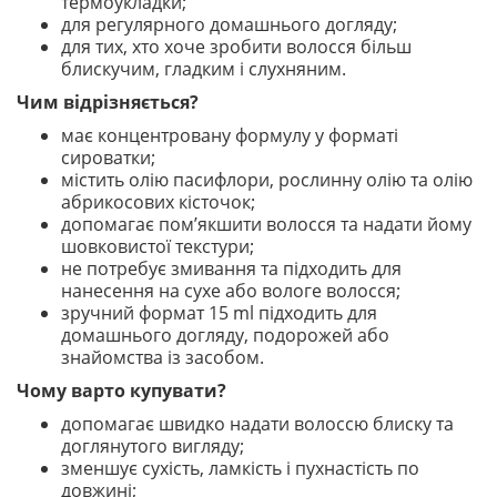
термоукладки;
для регулярного домашнього догляду;
для тих, хто хоче зробити волосся більш
блискучим, гладким і слухняним.
Чим відрізняється?
має концентровану формулу у форматі
сироватки;
містить олію пасифлори, рослинну олію та олію
абрикосових кісточок;
допомагає пом’якшити волосся та надати йому
шовковистої текстури;
не потребує змивання та підходить для
нанесення на сухе або вологе волосся;
зручний формат 15 ml підходить для
домашнього догляду, подорожей або
знайомства із засобом.
Чому варто купувати?
допомагає швидко надати волоссю блиску та
доглянутого вигляду;
зменшує сухість, ламкість і пухнастість по
довжині;