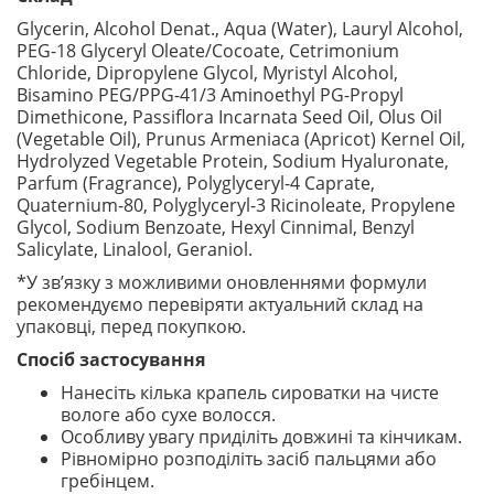
Glycerin, Alcohol Denat., Aqua (Water), Lauryl Alcohol,
PEG-18 Glyceryl Oleate/Cocoate, Cetrimonium
Chloride, Dipropylene Glycol, Myristyl Alcohol,
Bisamino PEG/PPG-41/3 Aminoethyl PG-Propyl
Dimethicone, Passiflora Incarnata Seed Oil, Olus Oil
(Vegetable Oil), Prunus Armeniaca (Apricot) Kernel Oil,
Hydrolyzed Vegetable Protein, Sodium Hyaluronate,
Parfum (Fragrance), Polyglyceryl-4 Caprate,
Quaternium-80, Polyglyceryl-3 Ricinoleate, Propylene
Glycol, Sodium Benzoate, Hexyl Cinnimal, Benzyl
Salicylate, Linalool, Geraniol.
*У зв’язку з можливими оновленнями формули
рекомендуємо перевіряти актуальний склад на
упаковці, перед покупкою.
Спосіб застосування
Нанесіть кілька крапель сироватки на чисте
вологе або сухе волосся.
Особливу увагу приділіть довжині та кінчикам.
Рівномірно розподіліть засіб пальцями або
гребінцем.