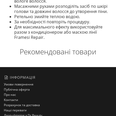
вологе волосся.
Масажними рухами розподіліть засіб по шкірі
голови та довжині волосся до утворення піни.
Ретельно змийте теплою водою.
За необхідності повторіть процедуру.
Для максимального ефекту використовуйте
разом з кондиціонером або маскою лінії
Framesi Repair.
Рекомендовані товари
ІНФОРМАЦІЯ
Умови повернення
Публічна оферта
Про нас
Контакти
Розрахунок та доставка
Наші переваги
Дроп-shipping з Dr Beauty