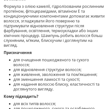
Формула з олією камелії, гідролізованим рослинним
протеїном, фітоцерамідами, вітаміном Е та
кондиціонуючими компонентами допомагає живити
волосся, згладжувати його поверхню та
підтримувати відновлення структури після
фарбування, освітлення, термоукладки або інших
хімічних процедур. Шампунь робить волосся більш
слухняним, м’яким, блискучим і доглянутим на
вигляд.
Призначення
для очищення пошкодженого та сухого
волосся;
для відновлення структури волосся;
для живлення, зволоження та пом’якшення;
для зменшення ламкості та сухості;
для надання волоссю блиску, еластичності та
доглянутого вигляду.
Кому підходить?
для всіх типів волосся;
для пошкодженого, сухого та ослабленого