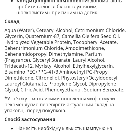
Кондиціонуючі компоненти:
допомагають
зробити волосся більш слухняним,
шовковистим і приємним на дотик.
Склад
Aqua (Water), Cetearyl Alcohol, Cetrimonium Chloride,
Glycerin, Quaternium-87, Camellia Oleifera Seed Oil,
Hydrolyzed Vegetable Protein, Tocopheryl Acetate,
Behentrimonium Chloride, Amodimethicone,
Behenamidopropyl Dimethylamine, Parfum
(Fragrance), Glyceryl Stearate, Lauryl Alcohol,
Trideceth-12, Myristyl Alcohol, Ethylhexylglycerin,
Bisamino PEG/PPG-41/3 Aminoethyl PG-Propyl
Dimethicone, Citronellol, Phytosteryl/Octyldodecyl
Lauroyl Glutamate, Propylene Glycol, Dipropylene
Glycol, Citric Acid, Phenoxyethanol, Sodium Benzoate.
*У зв’язку з можливими оновленнями формули
рекомендуємо перевіряти актуальний склад на
упаковці, перед покупкою.
Спосіб застосування
Нанесіть необхідну кількість шампуню на