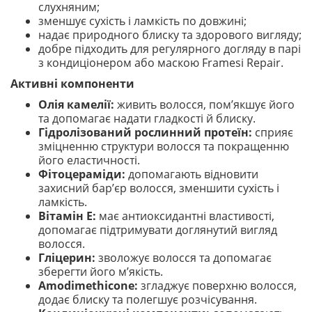
слухняним;
зменшує сухість і ламкість по довжині;
надає природного блиску та здорового вигляду;
добре підходить для регулярного догляду в парі
з кондиціонером або маскою Framesi Repair.
Активні компоненти
Олія камелії:
живить волосся, пом’якшує його
та допомагає надати гладкості й блиску.
Гідролізований рослинний протеїн:
сприяє
зміцненню структури волосся та покращенню
його еластичності.
Фітоцераміди:
допомагають відновити
захисний бар’єр волосся, зменшити сухість і
ламкість.
Вітамін Е:
має антиоксидантні властивості,
допомагає підтримувати доглянутий вигляд
волосся.
Гліцерин:
зволожує волосся та допомагає
зберегти його м’якість.
Amodimethicone:
згладжує поверхню волосся,
додає блиску та полегшує розчісування.