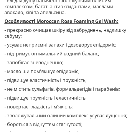
Гелі для душу насичені зволожуючим олійним
комплексом, багаті антиоксидантами, маслами
авокадо, ківі та апельсина.
Особливості Moroccan Rose Foaming Gel Wash:
- прекрасно очищає шкіру від забруднень, надлишку
себуму;
- усуває неприємні запахи і дезодорує епідерміс;
- підтримує оптимальний водний баланс;
- запобігає зневодненню;
- масло ши пом'якшує епідерміс;
- підвищує еластичність і пружність;
- не містить сульфатів, формальдегідів і парабенів;
- підвищує пружність і еластичність;
- повертає гладкість і м'якість;
- зволожувальний олійний комплекс усуває лущення;
- бореться з відчуттям стягнутості;