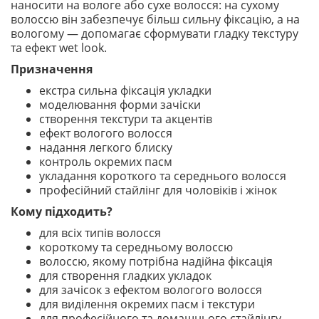
наносити на вологе або сухе волосся: на сухому
волоссю він забезпечує більш сильну фіксацію, а на
вологому — допомагає сформувати гладку текстуру
та ефект wet look.
Призначення
екстра сильна фіксація укладки
моделювання форми зачіски
створення текстури та акцентів
ефект вологого волосся
надання легкого блиску
контроль окремих пасм
укладання короткого та середнього волосся
професійний стайлінг для чоловіків і жінок
Кому підходить?
для всіх типів волосся
короткому та середньому волоссю
волоссю, якому потрібна надійна фіксація
для створення гладких укладок
для зачісок з ефектом вологого волосся
для виділення окремих пасм і текстури
для професійного та домашнього стайлінгу