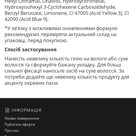
Hexyl Cinnamal, Linalool, Hydroxycitronellal,
Hydroxyisohexyl 3-Cyclohexene Carboxaldehyde,
Benzyl Benzoate, Limonene, CI 47005 (Acid Yellow 3), CI
42090 (Acid Blue 9).
*У зв’язку з можливими оновленнями формули
рекомендуємо перевіряти актуальний склад на
упаковці, перед покупкою.
Спосіб застосування
Нанесіть невелику кількість гелю на вологе або сухе
волосся та сформуйте бажану укладку. Для більш
сильної фіксації наносьте засіб на сухе волосся. За
потреби додайте ще невелику кількість продукту для
акценту окремих пасм.
ІНФОРМАЦІЯ
Умови повернення
Публічна оферта
Про нас