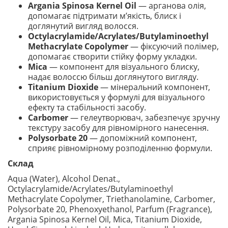
Argania Spinosa Kernel Oil
— арганова олія,
допомагає підтримати м’якість, блиск і
доглянутий вигляд волосся.
Octylacrylamide/Acrylates/Butylaminoethyl
Methacrylate Copolymer
— фіксуючий полімер,
допомагає створити стійку форму укладки.
Mica
— компонент для візуального блиску,
надає волоссю більш доглянутого вигляду.
Titanium Dioxide
— мінеральний компонент,
використовується у формулі для візуального
ефекту та стабільності засобу.
Carbomer
— гелеутворювач, забезпечує зручну
текстуру засобу для рівномірного нанесення.
Polysorbate 20
— допоміжний компонент,
сприяє рівномірному розподіленню формули.
Склад
Aqua (Water), Alcohol Denat.,
Octylacrylamide/Acrylates/Butylaminoethyl
Methacrylate Copolymer, Triethanolamine, Carbomer,
Polysorbate 20, Phenoxyethanol, Parfum (Fragrance),
Argania Spinosa Kernel Oil, Mica, Titanium Dioxide,