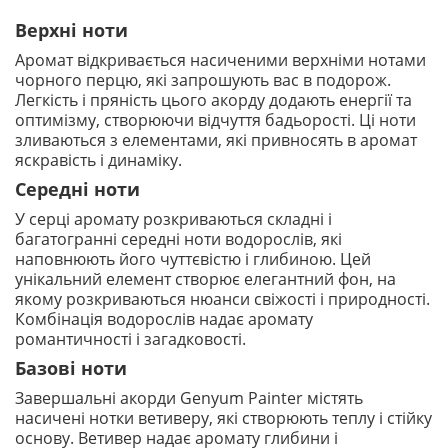
Верхні ноти
Аромат відкривається насиченими верхніми нотами
чорного перцю, які запрошують вас в подорож.
Легкість і пряність цього акорду додають енергії та
оптимізму, створюючи відчуття бадьорості. Ці ноти
зливаються з елементами, які привносять в аромат
яскравість і динаміку.
Середні ноти
У серці аромату розкриваються складні і
багатогранні середні ноти водорослів, які
наповнюють його чуттєвістю і глибиною. Цей
унікальний елемент створює елегантний фон, на
якому розкриваються нюанси свіжості і природності.
Комбінація водорослів надає аромату
романтичності і загадковості.
Базові ноти
Завершальні акорди Genyum Painter містять
насичені нотки ветиверу, які створюють теплу і стійку
основу. Ветивер надає аромату глибини і