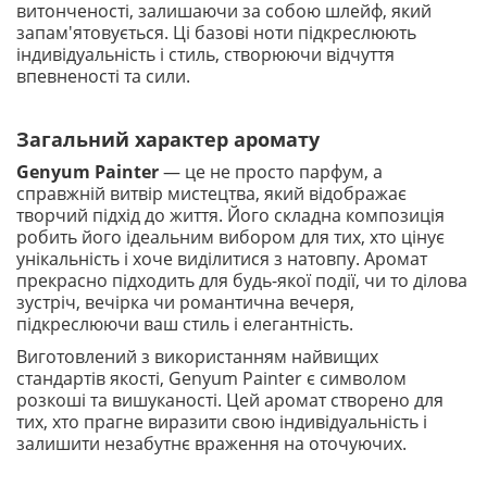
витонченості, залишаючи за собою шлейф, який
запам'ятовується. Ці базові ноти підкреслюють
індивідуальність і стиль, створюючи відчуття
впевненості та сили.
Загальний характер аромату
Genyum Painter
— це не просто парфум, а
справжній витвір мистецтва, який відображає
творчий підхід до життя. Його складна композиція
робить його ідеальним вибором для тих, хто цінує
унікальність і хоче виділитися з натовпу. Аромат
прекрасно підходить для будь-якої події, чи то ділова
зустріч, вечірка чи романтична вечеря,
підкреслюючи ваш стиль і елегантність.
Виготовлений з використанням найвищих
стандартів якості, Genyum Painter є символом
розкоші та вишуканості. Цей аромат створено для
тих, хто прагне виразити свою індивідуальність і
залишити незабутнє враження на оточуючих.