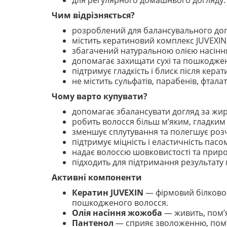
для регулярного домашнього догляду.
Чим відрізняється?
розроблений для балансувального дог
містить кератиновий комплекс JUVEXIN
збагачений натуральною олією насінн
допомагає захищати сухі та пошкоджен
підтримує гладкість і блиск після кера
не містить сульфатів, парабенів, фталат
Чому варто купувати?
допомагає збалансувати догляд за жи
робить волосся більш м’яким, гладким 
зменшує сплутування та полегшує розч
підтримує міцність і еластичність пасо
надає волоссю шовковистості та приро
підходить для підтримання результату
Активні компоненти
Кератин JUVEXIN
— фірмовий білково-п
пошкодженого волосся.
Олія насіння жожоба
— живить, пом’я
Пантенол
— сприяє зволоженню, пом’