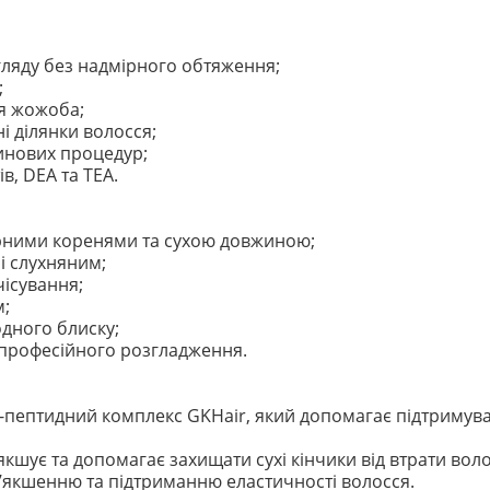
ляду без надмірного обтяження;
;
я жожоба;
і ділянки волосся;
тинових процедур;
ів, DEA та TEA.
рними коренями та сухою довжиною;
і слухняним;
ісування;
м;
дного блиску;
 професійного розгладження.
ептидний комплекс GKHair, який допомагає підтримувати 
кшує та допомагає захищати сухі кінчики від втрати воло
якшенню та підтриманню еластичності волосся.