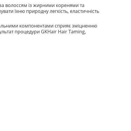
 за волоссям із жирними коренями та
вати їхню природну легкість, еластичність
увальними компонентами сприяє зміцненню
ультат процедури GKHair Hair Taming,