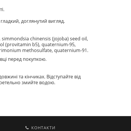
і.
гладкий, доглянутий вигляд.
 simmondsia chinensis (jojoba) seed oil,
nol (provitamin b5), quaternium-95,
cetrimonium methosulfate, quaternium-91.
вці перед покупкою.
вжині та кінчиках. Відступайте від
 ретельно змийте водою.
КОНТАКТИ