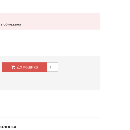
рів обмежена
До кошика
волосся