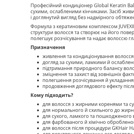
Професійний кондиціонер Global Keratin B
сухими, ослабленими кінчиками. Засіб живи
і доглянутий вигляд без надмірного обтяже
Формула з кератиновим комплексом JUVEXI
структури волосся та створює на його пове
полегшує розчісування та надає волоссю гла
Призначення
живлення та кондиціонування волосся 
догляд за сухими, ламкими й ослаблен
підтримання природного балансу воло
зміцнення та захист від зовнішніх факт
полегшення розчісування й укладання
продовження доглядового ефекту післ
Кому підходить?
для волосся з жирними коренями та с
для нормального й схильного до жирно
для сухого, ламкого та пошкодженого 
для фарбованого й хімічно оброблено
для волосся після процедури GKHair Ha