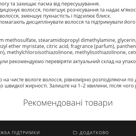
огу та захищає пасма від пересушування.
иціонує волосся, полегшує розчісування та надає м’якост
лосся, зменшує пухнастість і підсилює блиск.
омагають дисциплінувати волосся та підтримувати його 
um methosulfate, stearamidopropyl dimethylamine, glycerin,
yl ether myristate, citric acid, fragrance (parfum), panthe
xin), methylchloroisothiazolinone, methylisothiazolinone, 
ли рекомендуємо перевіряти актуальний склад на упако
на чисте вологе волосся, рівномірно розподіляючи по до
о швидкої жирності. Залиште на 1–2 хвилини, після чого
Рекомендовані товари
ЖБА ПІДТРИМКИ
ДОДАТКОВО