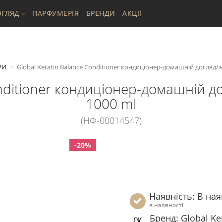
ГЛЯД
ПАРФУМЕРІЯ
БРЕНДИ
АКЦІЇ
РИ
Global Keratin Balance Conditioner кондиціонер-домашній догляд/ж
onditioner кондиціонер-домашній д
1000 ml
(НФ-00014547)
-20%
Наявність: В ная
в наявності
Бренд: Global Ke