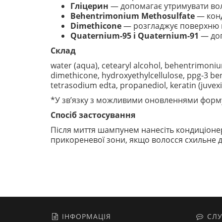
Гліцерин
— допомагає утримувати вол
Behentrimonium Methosulfate
— конд
Dimethicone
— розгладжує поверхню во
Quaternium-95 і Quaternium-91
— доп
Склад
water (aqua), cetearyl alcohol, behentrimoni
dimethicone, hydroxyethylcellulose, ppg-3 benz
tetrasodium edta, propanediol, keratin (juve
*У зв’язку з можливими оновленнями форму
Спосіб застосування
Після миття шампунем нанесіть кондиціонер 
прикореневої зони, якщо волосся схильне д
ІНФОРМАЦІЯ
СЛУ