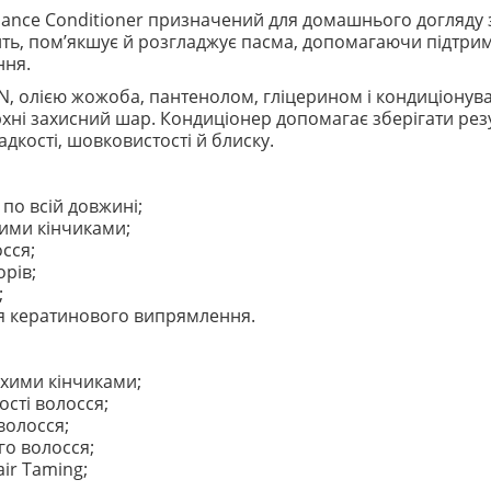
alance Conditioner призначений для домашнього догляду
ть, пом’якшує й розгладжує пасма, допомагаючи підтриму
ння.
N, олією жожоба, пантенолом, гліцерином і кондиціон
рхні захисний шар. Кондиціонер допомагає зберігати рез
дкості, шовковистості й блиску.
по всій довжині;
ими кінчиками;
сся;
орів;
;
я кератинового випрямлення.
ухими кінчиками;
сті волосся;
волосся;
го волосся;
ir Taming;