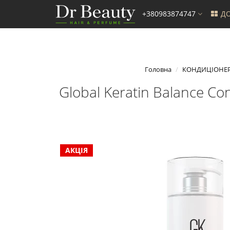
+380983874747
ДО
Головна
КОНДИЦІОНЕ
Global Keratin Balance C
АКЦІЯ