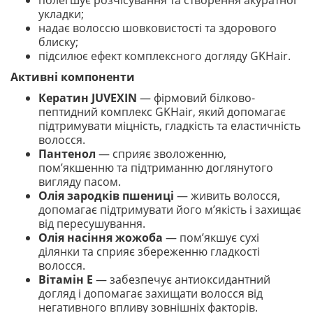
полегшує розчісування та створення акуратної
укладки;
надає волоссю шовковистості та здорового
блиску;
підсилює ефект комплексного догляду GKHair.
Активні компоненти
Кератин JUVEXIN
— фірмовий білково-
пептидний комплекс GKHair, який допомагає
підтримувати міцність, гладкість та еластичність
волосся.
Пантенол
— сприяє зволоженню,
пом’якшенню та підтриманню доглянутого
вигляду пасом.
Олія зародків пшениці
— живить волосся,
допомагає підтримувати його м’якість і захищає
від пересушування.
Олія насіння жожоба
— пом’якшує сухі
ділянки та сприяє збереженню гладкості
волосся.
Вітамін Е
— забезпечує антиоксидантний
догляд і допомагає захищати волосся від
негативного впливу зовнішніх факторів.