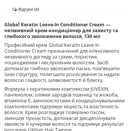
Відгуки (4)
Global Keratin Leave-In Conditioner Cream —
незмивний крем-кондиціонер для захисту та
глибокого зволоження волосся, 130 мл
Професійний крем Global Keratin Leave-In
Conditioner Cream призначений для інтенсивного
незмивного догляду за сухим, пористим,
пошкодженим і неслухняним волоссям. Засіб
допомагає глибоко зволожити пасма, пом’якшити
їхню структуру, полегшити розчісування та надати
волоссю гладкості, шовковистості й блиску.
Формула з кератиновим комплексом JUVEXIN,
пантенолом, оліями зародків пшениці та жожоба,
вітаміном Е, амінокислотами й кондиціонувальними
компонентами підтримує міцність та еластичність
волосся. Крем розгладжує поверхню пасом,
зменшує пухнастість, допомагає дисциплінувати
хвилясте й кучеряве волосся та підтримує результат
процедур GKHair Hair Taming.