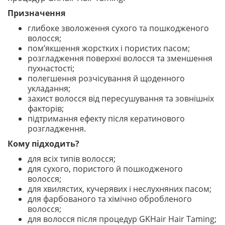
Призначення
глибоке зволоження сухого та пошкодженого
волосся;
пом’якшення жорстких і пористих пасом;
розгладження поверхні волосся та зменшення
пухнастості;
полегшення розчісування й щоденного
укладання;
захист волосся від пересушування та зовнішніх
факторів;
підтримання ефекту після кератинового
розгладження.
Кому підходить?
для всіх типів волосся;
для сухого, пористого й пошкодженого
волосся;
для хвилястих, кучерявих і неслухняних пасом;
для фарбованого та хімічно обробленого
волосся;
для волосся після процедур GKHair Hair Taming;