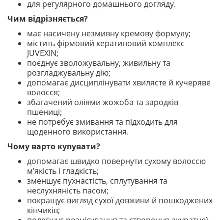
для регулярного домашнього догляду.
Чим відрізняється?
має насичену незмивну кремову формулу;
містить фірмовий кератиновий комплекс
JUVEXIN;
поєднує зволожувальну, живильну та
розгладжувальну дію;
допомагає дисциплінувати хвилясте й кучеряве
волосся;
збагачений оліями жожоба та зародків
пшениці;
не потребує змивання та підходить для
щоденного використання.
Чому варто купувати?
допомагає швидко повернути сухому волоссю
м’якість і гладкість;
зменшує пухнастість, сплутування та
неслухняність пасом;
покращує вигляд сухої довжини й пошкоджених
кінчиків;