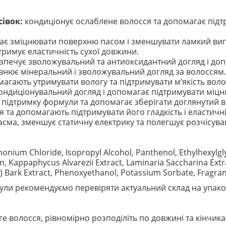
івок:
кондиціонує ослаблене волосся та допомагає підтри
є зміцнювати поверхню пасом і зменшувати ламкий виг
тримує еластичність сухої довжини.
зпечує зволожувальний та антиоксидантний догляд і допо
нює мінеральний і зволожувальний догляд за волоссям.
агають утримувати вологу та підтримувати м’якість воло
ондиціонувальний догляд і допомагає підтримувати міцн
підтримку формули та допомагає зберігати доглянутий в
та допомагають підтримувати його гладкість і еластичні
асма, зменшує статичну електрику та полегшує розчісува
monium Chloride, Isopropyl Alcohol, Panthenol, Ethylhexylgly
n, Kappaphycus Alvarezii Extract, Laminaria Saccharina Extr
w) Bark Extract, Phenoxyethanol, Potassium Sorbate, Fragra
ли рекомендуємо перевіряти актуальний склад на упако
ге волосся, рівномірно розподіліть по довжині та кінчика