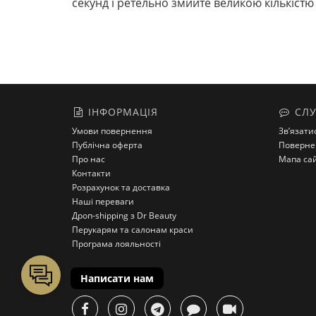
секунд і ретельно змийте великою кількістю
ІНФОРМАЦІЯ
СЛУ
Умови повернення
Зв’язати
Публічна оферта
Поверне
Про нас
Мапа са
Контакти
Розрахунок та доставка
Наші переваги
Дроп-shipping з Dr Beauty
Перукарям та салонам краси
Програма лояльності