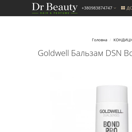
+380983874747
ДО
Головна
КОНДИЦІ
Goldwell Бальзам DSN B