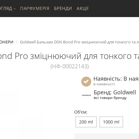
ГЛЯД
ПАРФУМЕРІЯ
БРЕНДИ
АКЦІЇ
ОНЕРИ
Goldwell Бальзам DSN Bond Pro зміцнюючий для тонкого та л
ond Pro зміцнюючий для тонкого та
(НФ-00022143)
Наявність: В ная
в наявності
Бренд: Goldwell
всі товари бренду
Об'єм:
200 ml
1000 ml