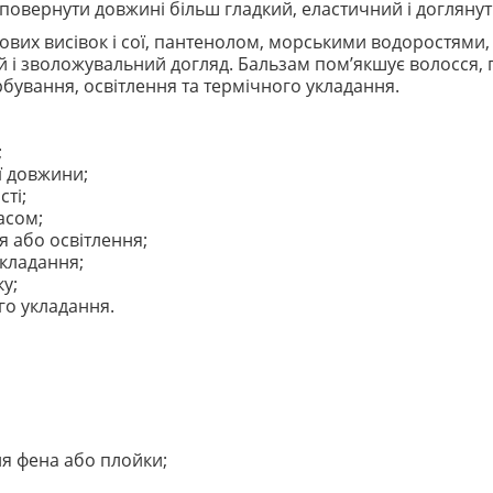
овернути довжині більш гладкий, еластичний і доглянут
вих висівок і сої, пантенолом, морськими водоростями,
 і зволожувальний догляд. Бальзам пом’якшує волосся, 
арбування, освітлення та термічного укладання.
;
ї довжини;
ті;
асом;
 або освітлення;
укладання;
у;
о укладання.
ня фена або плойки;