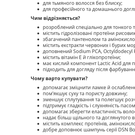
для тьмяного волосся без блиску;
для професійного та домашнього догл
Чим відрізняється?
розроблений спеціально для тонкого т
містить гідролізовані протеїни рисових 
збагачений пантенолом та амінокисло
містить екстракти червоних і бурих мо
доповнений Sodium PCA, Octyldodecyl 
містить вітамін Е й глікопротеїни;
має кислий компонент Lactic Acid для 
підходить для догляду після фарбуванн
Чому варто купувати?
допомагає зміцнити ламке й ослаблене
пом’якшує суху та пористу довжину;
зменшує сплутування та полегшує розч
підтримує гладкість і слухняність пасом
допомагає зберегти еластичність воло
надає більш щільного та доглянутого в
містить комплекс протеїнів, амінокисло
добре доповнює шампунь серії DSN Bo