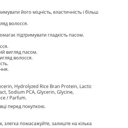
мувати його міцність, еластичність і більш
ляд волосся.
магає підтримувати гладкість пасом.
сся.
ий вигляд пасом.
игляд волосся.
сть.
ння.
cerin, Hydrolyzed Rice Bran Protein, Lactic
act, Sodium PCA, Glycerin, Glycine,
nce / Parfum.
вці перед покупкою.
х, злегка помасажуйте, залиште на кілька