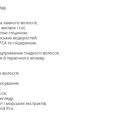
яду.
а ламкого волосся;
висівок і сої;
тою гліцином;
рських водоростей;
PCA та гліцерином;
підтримання гладкості волосся;
я й термічного впливу.
 волосся;
ісування;
;
сся;
игляду;
т і морських екстрактів;
nd Pro.