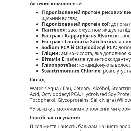
Активні компоненти
Гідролізований протеїн рисових вис
щільний вигляд.
Гідролізований протеїн сої:
допомага
Пантенол:
зволожує, пом’якшує та під
Екстракт Kappaphycus Alvarezii:
забе
Екстракт Laminaria Saccharina:
допов
Sodium PCA й Octyldodecyl PCA:
допом
Гліцин:
амінокислота, яка доповнює к
Вітамін Е:
забезпечує антиоксидантну 
Глікопротеїни:
кондиціонують волосся 
Steartrimonium Chloride:
розплутує п
Склад
Water / Aqua / Eau, Cetearyl Alcohol, Steartri
Acid, Octyldodecyl PCA, Hydrolyzed Soy Protei
Tocopherol, Glycoproteins, Salix Nigra (Willo
*У зв’язку з можливими оновленнями форму
Спосіб застосування
Після миття нанесіть бальзам на чисте воло