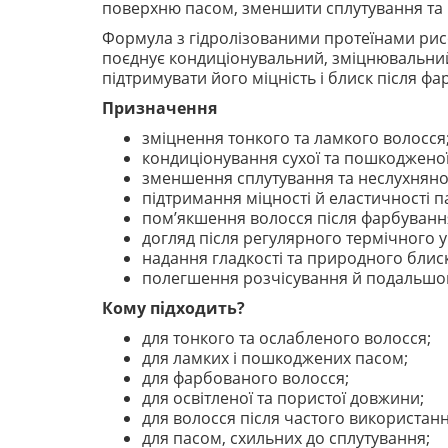
поверхню пасом, зменшити сплутування та п
Формула з гідролізованими протеїнами рисо
поєднує кондиціонувальний, зміцнювальний
підтримувати його міцність і блиск після ф
Призначення
зміцнення тонкого та ламкого волосся
кондиціонування сухої та пошкоджено
зменшення сплутування та неслухнянос
підтримання міцності й еластичності п
пом’якшення волосся після фарбування
догляд після регулярного термічного 
надання гладкості та природного блиск
полегшення розчісування й подальшог
Кому підходить?
для тонкого та ослабленого волосся;
для ламких і пошкоджених пасом;
для фарбованого волосся;
для освітленої та пористої довжини;
для волосся після частого використан
для пасом, схильних до сплутування;