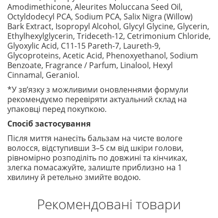
Amodimethicone, Aleurites Moluccana Seed Oil,
Octyldodecyl PCA, Sodium PCA, Salix Nigra (Willow)
Bark Extract, Isopropyl Alcohol, Glycyl Glycine, Glycerin,
Ethylhexylglycerin, Trideceth-12, Cetrimonium Chloride,
Glyoxylic Acid, C11-15 Pareth-7, Laureth-9,
Glycoproteins, Acetic Acid, Phenoxyethanol, Sodium
Benzoate, Fragrance / Parfum, Linalool, Hexyl
Cinnamal, Geraniol.
*У зв’язку з можливими оновленнями формули
рекомендуємо перевіряти актуальний склад на
упаковці перед покупкою.
Спосіб застосування
Після миття нанесіть бальзам на чисте вологе
волосся, відступивши 3–5 см від шкіри голови,
рівномірно розподіліть по довжині та кінчиках,
злегка помасажуйте, залиште приблизно на 1
хвилину й ретельно змийте водою.
Рекомендовані товари