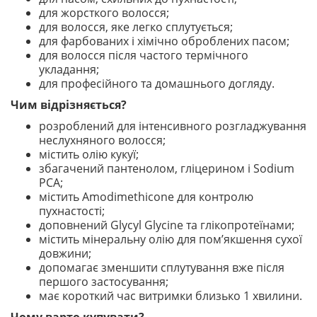
для жорсткого волосся;
для волосся, яке легко сплутується;
для фарбованих і хімічно оброблених пасом;
для волосся після частого термічного
укладання;
для професійного та домашнього догляду.
Чим відрізняється?
розроблений для інтенсивного розгладжування
неслухняного волосся;
містить олію кукуї;
збагачений пантенолом, гліцерином і Sodium
PCA;
містить Amodimethicone для контролю
пухнастості;
доповнений Glycyl Glycine та глікопротеїнами;
містить мінеральну олію для пом’якшення сухої
довжини;
допомагає зменшити сплутування вже після
першого застосування;
має короткий час витримки близько 1 хвилини.