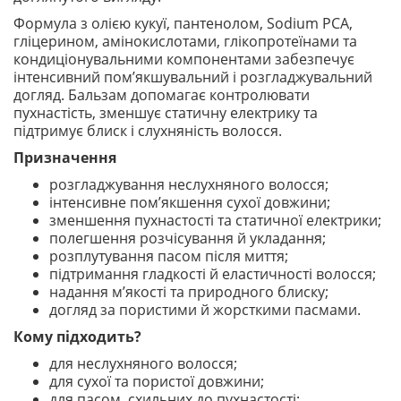
Формула з олією кукуї, пантенолом, Sodium PCA,
гліцерином, амінокислотами, глікопротеїнами та
кондиціонувальними компонентами забезпечує
інтенсивний пом’якшувальний і розгладжувальний
догляд. Бальзам допомагає контролювати
пухнастість, зменшує статичну електрику та
підтримує блиск і слухняність волосся.
Призначення
розгладжування неслухняного волосся;
інтенсивне пом’якшення сухої довжини;
зменшення пухнастості та статичної електрики;
полегшення розчісування й укладання;
розплутування пасом після миття;
підтримання гладкості й еластичності волосся;
надання м’якості та природного блиску;
догляд за пористими й жорсткими пасмами.
Кому підходить?
для неслухняного волосся;
для сухої та пористої довжини;
для пасом, схильних до пухнастості;