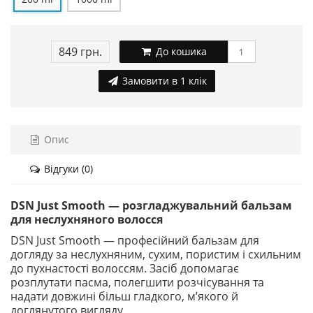
849 грн.
До кошика
Замовити в 1 клік
Опис
Відгуки (0)
DSN Just Smooth — розгладжувальний бальзам
для неслухняного волосся
DSN Just Smooth — професійний бальзам для
догляду за неслухняним, сухим, пористим і схильним
до пухнастості волоссям. Засіб допомагає
розплутати пасма, полегшити розчісування та
надати довжині більш гладкого, м’якого й
доглянутого вигляду.