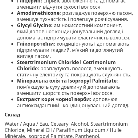
Гліцерин:
сприяє зволоженню та допомагає
зменшити відчуття сухості волосся.
Amodimethicone:
розгладжує поверхню пасом,
зменшує пухнастість і полегшує розчісування.
Glycyl Glycine:
амінокислотний компонент,
який доповнює кондиціонувальний догляд і
допомагає підтримувати еластичність волосся.
Глікопротеїни:
кондиціонують і допомагають
підтримувати гладкий, м’який та доглянутий
вигляд пасом.
Steartrimonium Chloride і Cetrimonium
Chloride:
розплутують волосся, зменшують
статичну електрику та покращують слухняність.
Мінеральна олія та Isopropyl Palmitate:
пом’якшують суху довжину й допомагають
зменшити шорсткість поверхні волосся.
Екстракт кори чорної верби:
доповнює
антиоксидантний і кондиціонувальний догляд.
Склад
Water / Aqua / Eau, Cetearyl Alcohol, Steartrimonium
Chloride, Mineral Oil / Paraffinum Liquidum / Huile
Minérale, Isopropyl Palmitate, Panthenol,