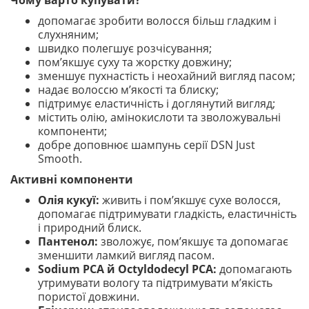
Чому варто купувати?
допомагає зробити волосся більш гладким і
слухняним;
швидко полегшує розчісування;
пом’якшує суху та жорстку довжину;
зменшує пухнастість і неохайний вигляд пасом;
надає волоссю м’якості та блиску;
підтримує еластичність і доглянутий вигляд;
містить олію, амінокислоти та зволожувальні
компоненти;
добре доповнює шампунь серії DSN Just
Smooth.
Активні компоненти
Олія кукуї:
живить і пом’якшує сухе волосся,
допомагає підтримувати гладкість, еластичність
і природний блиск.
Пантенол:
зволожує, пом’якшує та допомагає
зменшити ламкий вигляд пасом.
Sodium PCA й Octyldodecyl PCA:
допомагають
утримувати вологу та підтримувати м’якість
пористої довжини.