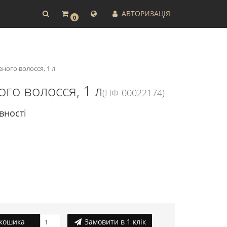
АВТОРИЗАЦІЯ
0
ного волосся, 1 л
го волосся, 1 л
(НФ-00022174)
вності
кошика
Замовити в 1 клік