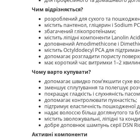
для професійного та домашнього догл
Чим відрізняється?
розроблений для сухого та пошкоджен
містить пантенол, гліцерин і Sodium PC
збагачений глікопротеїнами;
містить ліпідні компоненти Lanolin Aci
доповнений Amodimethicone і Dimethi
містить Octyldodecyl PCA для підтриман
допомагає розгладити пористу поверх
має короткий час витримки 1–2 хвилин
Чому варто купувати?
допомагає швидко пом’якшити сухе во
зменшує сплутування та полегшує розч
покращує гладкість і слухняність пасом
допомагає контролювати пухнастість;
підтримує еластичність пошкодженої 
надає волоссю більш доглянутого та б
містить зволожувальні, ліпідні та кон
добре доповнює шампунь серії DSN Ric
Активні компоненти