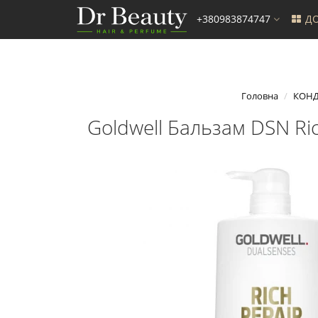
+380983874747
ДО
Головна
КОНД
Goldwell Бальзам DSN Ric