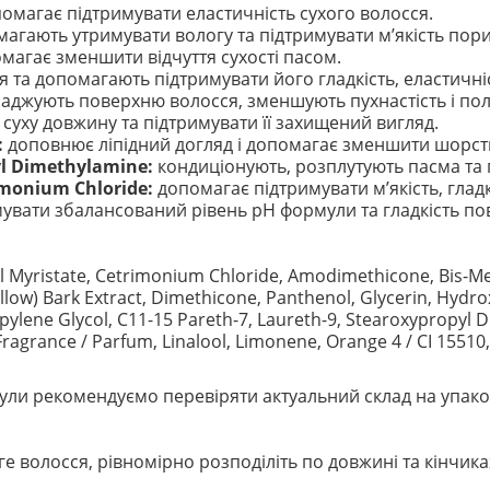
омагає підтримувати еластичність сухого волосся.
агають утримувати вологу та підтримувати м’якість пори
агає зменшити відчуття сухості пасом.
та допомагають підтримувати його гладкість, еластичніс
аджують поверхню волосся, зменшують пухнастість і по
уху довжину та підтримувати її захищений вигляд.
:
доповнює ліпідний догляд і допомагає зменшити шорст
yl Dimethylamine:
кондиціонують, розплутують пасма та 
imonium Chloride:
допомагає підтримувати м’якість, гладкі
увати збалансований рівень pH формули та гладкість пов
pyl Myristate, Cetrimonium Chloride, Amodimethicone, Bis-
illow) Bark Extract, Dimethicone, Panthenol, Glycerin, Hy
ropylene Glycol, C11-15 Pareth-7, Laureth-9, Stearoxypropyl
ragrance / Parfum, Linalool, Limonene, Orange 4 / CI 15510, Y
ли рекомендуємо перевіряти актуальний склад на упако
ге волосся, рівномірно розподіліть по довжині та кінчик