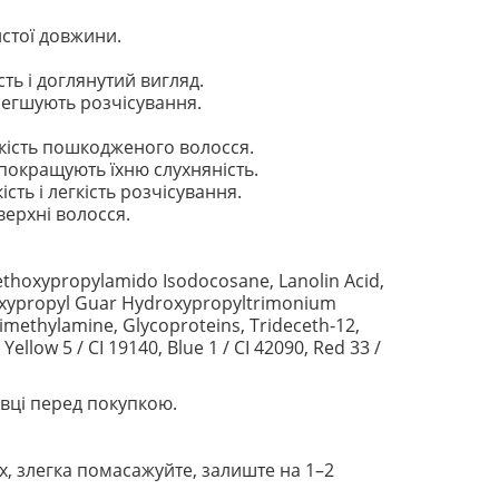
стої довжини.
ть і доглянутий вигляд.
легшують розчісування.
кість пошкодженого волосся.
покращують їхню слухняність.
сть і легкість розчісування.
ерхні волосся.
Methoxypropylamido Isodocosane, Lanolin Acid,
droxypropyl Guar Hydroxypropyltrimonium
 Dimethylamine, Glycoproteins, Trideceth-12,
ellow 5 / CI 19140, Blue 1 / CI 42090, Red 33 /
вці перед покупкою.
ах, злегка помасажуйте, залиште на 1–2