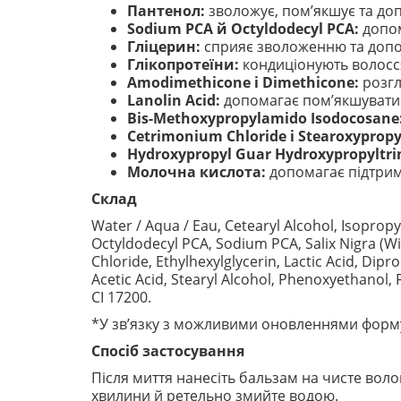
Пантенол:
зволожує, пом’якшує та доп
Sodium PCA й Octyldodecyl PCA:
допом
Гліцерин:
сприяє зволоженню та допом
Глікопротеїни:
кондиціонують волосся 
Amodimethicone і Dimethicone:
розгл
Lanolin Acid:
допомагає пом’якшувати с
Bis-Methoxypropylamido Isodocosane
Cetrimonium Chloride і Stearoxyprop
Hydroxypropyl Guar Hydroxypropyltr
Молочна кислота:
допомагає підтрим
Склад
Water / Aqua / Eau, Cetearyl Alcohol, Isopro
Octyldodecyl PCA, Sodium PCA, Salix Nigra (W
Chloride, Ethylhexylglycerin, Lactic Acid, Dip
Acetic Acid, Stearyl Alcohol, Phenoxyethanol, F
CI 17200.
*У зв’язку з можливими оновленнями форму
Спосіб застосування
Після миття нанесіть бальзам на чисте воло
хвилини й ретельно змийте водою.