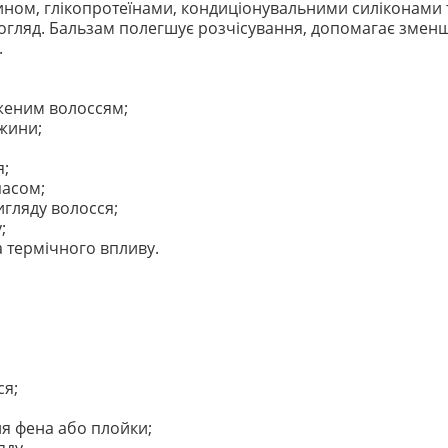
ином, глікопротеїнами, кондиціонувальними силіконами
гляд. Бальзам полегшує розчісування, допомагає зменши
.
дженим волоссям;
жини;
я;
пасом;
гляду волосся;
;
а термічного впливу.
ся;
ня фена або плойки;