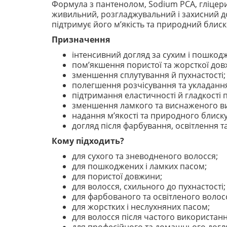
Формула з пантенолом, Sodium PCA, гліцер
живильний, розгладжувальний і захисний до
підтримує його м’якість та природний блиск
Призначення
інтенсивний догляд за сухим і пошко
пом’якшення пористої та жорсткої дов
зменшення сплутування й пухнастості;
полегшення розчісування та укладанн
підтримання еластичності й гладкості 
зменшення ламкого та виснаженого ви
надання м’якості та природного блиску
догляд після фарбування, освітлення т
Кому підходить?
для сухого та зневодненого волосся;
для пошкоджених і ламких пасом;
для пористої довжини;
для волосся, схильного до пухнастості;
для фарбованого та освітленого волос
для жорстких і неслухняних пасом;
для волосся після частого використан