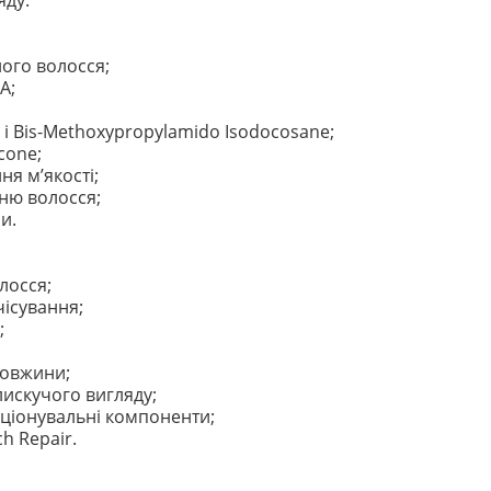
яду.
ого волосся;
A;
d і Bis-Methoxypropylamido Isodocosane;
cone;
ня м’якості;
ню волосся;
и.
лосся;
ісування;
;
довжини;
лискучого вигляду;
диціонувальні компоненти;
h Repair.