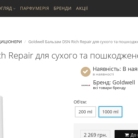
ГЛЯД
ПАРФУМЕРІЯ
БРЕНДИ
АКЦІЇ
ИЦІОНЕРИ
Goldwell Бальзам DSN Rich Repair для сухого та пошкодже
h Repair для сухого та пошкоджено
Наявність: В ная
в наявності
Бренд: Goldwell
всі товари бренду
Об'єм:
200 ml
1000 ml
2 269 грн.
До 