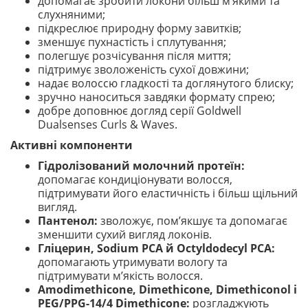
допомагає зробити локони більш м’якими та
слухняними;
підкреслює природну форму завитків;
зменшує пухнастість і сплутування;
полегшує розчісування після миття;
підтримує зволоженість сухої довжини;
надає волоссю гладкості та доглянутого блиску;
зручно наноситься завдяки формату спрею;
добре доповнює догляд серії Goldwell
Dualsenses Curls & Waves.
Активні компоненти
Гідролізований молочний протеїн:
допомагає кондиціонувати волосся,
підтримувати його еластичність і більш щільний
вигляд.
Пантенол:
зволожує, пом’якшує та допомагає
зменшити сухий вигляд локонів.
Гліцерин, Sodium PCA й Octyldodecyl PCA:
допомагають утримувати вологу та
підтримувати м’якість волосся.
Amodimethicone, Dimethicone, Dimethiconol і
PEG/PPG-14/4 Dimethicone:
розгладжують