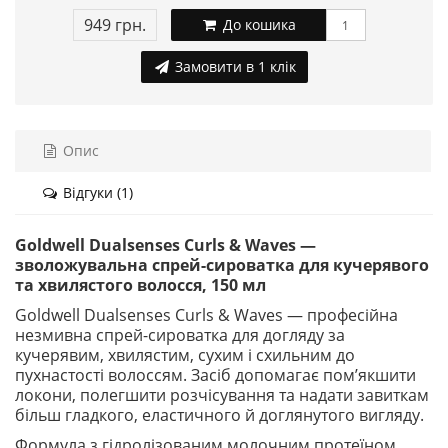
949 грн.
До кошика
Замовити в 1 клік
Опис
Відгуки (1)
Goldwell Dualsenses Curls & Waves —
зволожувальна спрей-сироватка для кучерявого
та хвилястого волосся, 150 мл
Goldwell Dualsenses Curls & Waves — професійна
незмивна спрей-сироватка для догляду за
кучерявим, хвилястим, сухим і схильним до
пухнастості волоссям. Засіб допомагає пом’якшити
локони, полегшити розчісування та надати завиткам
більш гладкого, еластичного й доглянутого вигляду.
Формула з гідролізованим молочним протеїном,