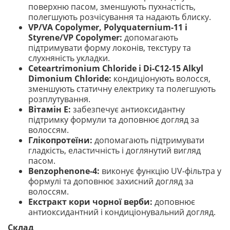
поверхню пасом, зменшують пухнастість,
полегшують розчісування та надають блиску.
VP/VA Copolymer, Polyquaternium-11 і
Styrene/VP Copolymer:
допомагають
підтримувати форму локонів, текстуру та
слухняність укладки.
Ceteartrimonium Chloride і Di-C12-15 Alkyl
Dimonium Chloride:
кондиціонують волосся,
зменшують статичну електрику та полегшують
розплутування.
Вітамін Е:
забезпечує антиоксидантну
підтримку формули та доповнює догляд за
волоссям.
Глікопротеїни:
допомагають підтримувати
гладкість, еластичність і доглянутий вигляд
пасом.
Benzophenone-4:
виконує функцію UV-фільтра у
формулі та доповнює захисний догляд за
волоссям.
Екстракт кори чорної верби:
доповнює
антиоксидантний і кондиціонувальний догляд.
Склад