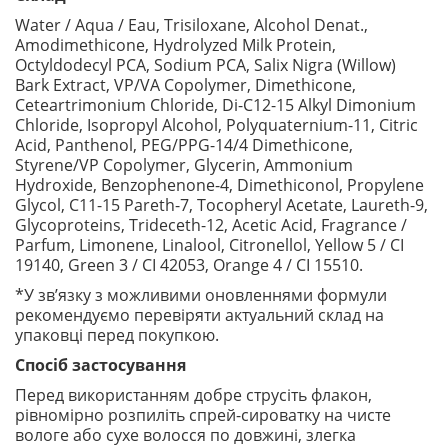
Water / Aqua / Eau, Trisiloxane, Alcohol Denat.,
Amodimethicone, Hydrolyzed Milk Protein,
Octyldodecyl PCA, Sodium PCA, Salix Nigra (Willow)
Bark Extract, VP/VA Copolymer, Dimethicone,
Ceteartrimonium Chloride, Di-C12-15 Alkyl Dimonium
Chloride, Isopropyl Alcohol, Polyquaternium-11, Citric
Acid, Panthenol, PEG/PPG-14/4 Dimethicone,
Styrene/VP Copolymer, Glycerin, Ammonium
Hydroxide, Benzophenone-4, Dimethiconol, Propylene
Glycol, C11-15 Pareth-7, Tocopheryl Acetate, Laureth-9,
Glycoproteins, Trideceth-12, Acetic Acid, Fragrance /
Parfum, Limonene, Linalool, Citronellol, Yellow 5 / CI
19140, Green 3 / CI 42053, Orange 4 / CI 15510.
*У зв’язку з можливими оновленнями формули
рекомендуємо перевіряти актуальний склад на
упаковці перед покупкою.
Спосіб застосування
Перед використанням добре струсіть флакон,
рівномірно розпиліть спрей-сироватку на чисте
вологе або сухе волосся по довжині, злегка