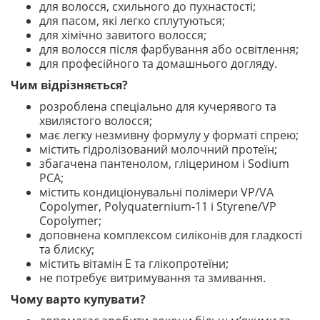
для волосся, схильного до пухнастості;
для пасом, які легко сплутуються;
для хімічно завитого волосся;
для волосся після фарбування або освітлення;
для професійного та домашнього догляду.
Чим відрізняється?
розроблена спеціально для кучерявого та
хвилястого волосся;
має легку незмивну формулу у форматі спрею;
містить гідролізований молочний протеїн;
збагачена пантенолом, гліцерином і Sodium
PCA;
містить кондиціонувальні полімери VP/VA
Copolymer, Polyquaternium-11 і Styrene/VP
Copolymer;
доповнена комплексом силіконів для гладкості
та блиску;
містить вітамін Е та глікопротеїни;
не потребує витримування та змивання.
Чому варто купувати?