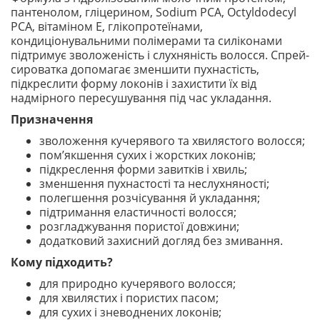
пантенолом, гліцерином, Sodium PCA, Octyldodecyl
PCA, вітаміном Е, глікопротеїнами,
кондиціонувальними полімерами та силіконами
підтримує зволоженість і слухняність волосся. Спрей-
сироватка допомагає зменшити пухнастість,
підкреслити форму локонів і захистити їх від
надмірного пересушування під час укладання.
Призначення
зволоження кучерявого та хвилястого волосся;
пом’якшення сухих і жорстких локонів;
підкреслення форми завитків і хвиль;
зменшення пухнастості та неслухняності;
полегшення розчісування й укладання;
підтримання еластичності волосся;
розгладжування пористої довжини;
додатковий захисний догляд без змивання.
Кому підходить?
для природно кучерявого волосся;
для хвилястих і пористих пасом;
для сухих і зневоднених локонів;