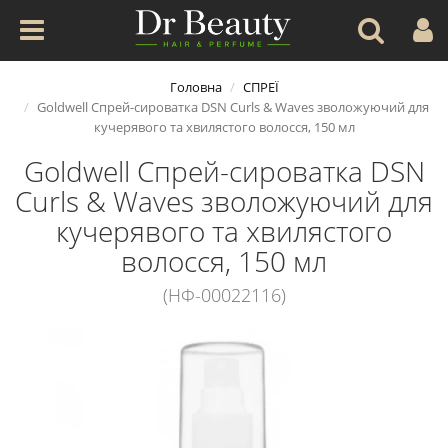
Головна
СПРЕЇ
Goldwell Спрей-сироватка DSN Curls & Waves зволожуючий для
кучерявого та хвилястого волосся, 150 мл
Goldwell Спрей-сироватка DSN
Curls & Waves зволожуючий для
кучерявого та хвилястого
волосся, 150 мл
(НФ-00022116)