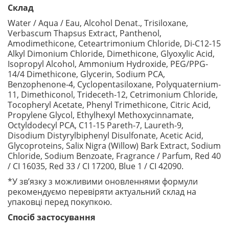
Склад
Water / Aqua / Eau, Alcohol Denat., Trisiloxane,
Verbascum Thapsus Extract, Panthenol,
Amodimethicone, Ceteartrimonium Chloride, Di-C12-15
Alkyl Dimonium Chloride, Dimethicone, Glyoxylic Acid,
Isopropyl Alcohol, Ammonium Hydroxide, PEG/PPG-
14/4 Dimethicone, Glycerin, Sodium PCA,
Benzophenone-4, Cyclopentasiloxane, Polyquaternium-
11, Dimethiconol, Trideceth-12, Cetrimonium Chloride,
Tocopheryl Acetate, Phenyl Trimethicone, Citric Acid,
Propylene Glycol, Ethylhexyl Methoxycinnamate,
Octyldodecyl PCA, C11-15 Pareth-7, Laureth-9,
Disodium Distyrylbiphenyl Disulfonate, Acetic Acid,
Glycoproteins, Salix Nigra (Willow) Bark Extract, Sodium
Chloride, Sodium Benzoate, Fragrance / Parfum, Red 40
/ CI 16035, Red 33 / CI 17200, Blue 1 / CI 42090.
*У зв’язку з можливими оновленнями формули
рекомендуємо перевіряти актуальний склад на
упаковці перед покупкою.
Спосіб застосування