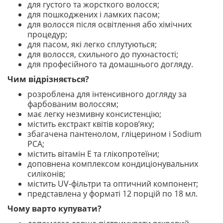
для густого та жорсткого волосся;
для пошкоджених і ламких пасом;
для волосся після освітлення або хімічних
процедур;
для пасом, які легко сплутуються;
для волосся, схильного до пухнастості;
для професійного та домашнього догляду.
Чим відрізняється?
розроблена для інтенсивного догляду за
фарбованим волоссям;
має легку незмивну консистенцію;
містить екстракт квітів коров’яку;
збагачена пантенолом, гліцерином і Sodium
PCA;
містить вітамін Е та глікопротеїни;
доповнена комплексом кондиціонувальних
силіконів;
містить UV-фільтри та оптичний компонент;
представлена у форматі 12 порцій по 18 мл.
Чому варто купувати?