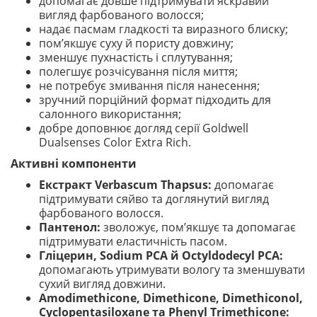
допомагає довше підтримувати яскравий
вигляд фарбованого волосся;
надає пасмам гладкості та виразного блиску;
пом’якшує суху й пористу довжину;
зменшує пухнастість і сплутування;
полегшує розчісування після миття;
не потребує змивання після нанесення;
зручний порційний формат підходить для
салонного використання;
добре доповнює догляд серії Goldwell
Dualsenses Color Extra Rich.
Активні компоненти
Екстракт Verbascum Thapsus:
допомагає
підтримувати сяйво та доглянутий вигляд
фарбованого волосся.
Пантенол:
зволожує, пом’якшує та допомагає
підтримувати еластичність пасом.
Гліцерин, Sodium PCA й Octyldodecyl PCA:
допомагають утримувати вологу та зменшувати
сухий вигляд довжини.
Amodimethicone, Dimethicone, Dimethiconol,
Cyclopentasiloxane та Phenyl Trimethicone: