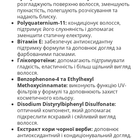
розгладжують поверхню волосся, зменшують
пухнастість, полегшують розчісування та
надають блиску.
Polyquaternium-11:
кондиціонує волосся,
підтримує його слухняність і допомагає
зменшити статичну електрику.
Вітамін Е:
забезпечує антиоксидантну
підтримку формули та доповнює догляд за
фарбованими пасмами.
Глікопротеїни:
допомагають підтримувати
гладкість, еластичність і більш щільний вигляд
волосся.
Benzophenone-4 та Ethylhexyl
Methoxycinnamate:
виконують функцію UV-
фільтрів у формулі та доповнюють захист
косметичного кольору.
Disodium Distyrylbiphenyl Disulfonate:
оптичний компонент, який допомагає
підкреслити яскравий і сяйливий вигляд
волосся.
Екстракт кори чорної верби:
доповнює
антиоксидантний і кондиціонувальний догляд.