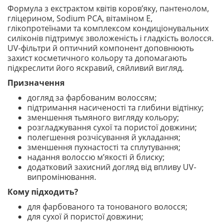
Формула з екстрактом квітів коров’яку, пантенолом,
гліцерином, Sodium PCA, вітаміном Е,
глікопротеїнами та комплексом кондиціонувальних
силіконів підтримує зволоженість і гладкість волосся.
UV-фільтри й оптичний компонент доповнюють
захист косметичного кольору та допомагають
підкреслити його яскравий, сяйливий вигляд.
Призначення
догляд за фарбованим волоссям;
підтримання насиченості та глибини відтінку;
зменшення тьмяного вигляду кольору;
розгладжування сухої та пористої довжини;
полегшення розчісування й укладання;
зменшення пухнастості та сплутування;
надання волоссю м’якості й блиску;
додатковий захисний догляд від впливу UV-
випромінювання.
Кому підходить?
для фарбованого та тонованого волосся;
для сухої й пористої довжини;