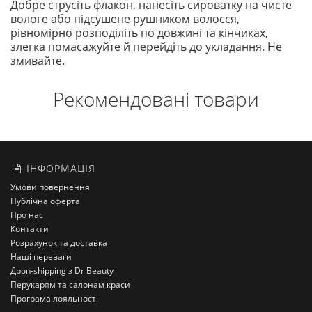
Добре струсіть флакон, нанесіть сироватку на чисте
вологе або підсушене рушником волосся,
рівномірно розподіліть по довжині та кінчиках,
злегка помасажуйте й перейдіть до укладання. Не
змивайте.
Рекомендовані товари
ІНФОРМАЦІЯ
Умови повернення
Публічна оферта
Про нас
Контакти
Розрахунок та доставка
Наші переваги
Дроп-shipping з Dr Beauty
Перукарям та салонам краси
Програма лояльності