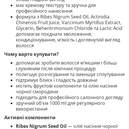
має кремову текстуру та зручна для
професійного нанесення
формула з Ribes Nigrum Seed Oil, Actinidia
Chinensis Fruit Juice, Vaccinium Myrtillus Extract,
Glycerin, Behentrimonium Chloride та Lactic Acid
допомагає поєднати зволоження,
кондиціонування, м’якість і доглянутий вигляд
волосся
Чому варто купувати?
допомагає зробити волосся м’якшим і більш
слухняним після хімічних процедур
полегшує розчісування та зменшує сплутування
підтримує блиск і гладкість довжини
містить фруктові компоненти та олію насіння
чорної смородини
підходить для професійного салонного догляду
зручний об’єм 1000 ml для регулярного
використання
Активні компоненти
Ribes Nigrum Seed Oil
— олія насіння чорної