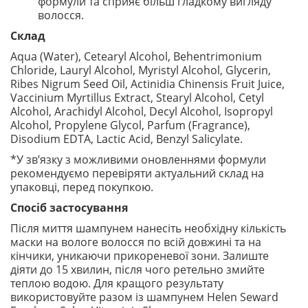
формули та сприяє більш гладкому вигляду
волосся.
Склад
Aqua (Water), Cetearyl Alcohol, Behentrimonium
Chloride, Lauryl Alcohol, Myristyl Alcohol, Glycerin,
Ribes Nigrum Seed Oil, Actinidia Chinensis Fruit Juice,
Vaccinium Myrtillus Extract, Stearyl Alcohol, Cetyl
Alcohol, Arachidyl Alcohol, Decyl Alcohol, Isopropyl
Alcohol, Propylene Glycol, Parfum (Fragrance),
Disodium EDTA, Lactic Acid, Benzyl Salicylate.
*У зв’язку з можливими оновленнями формули
рекомендуємо перевіряти актуальний склад на
упаковці, перед покупкою.
Спосіб застосування
Після миття шампунем нанесіть необхідну кількість
маски на вологе волосся по всій довжині та на
кінчики, уникаючи прикореневої зони. Залиште
діяти до 15 хвилин, після чого ретельно змийте
теплою водою. Для кращого результату
використовуйте разом із шампунем Helen Seward