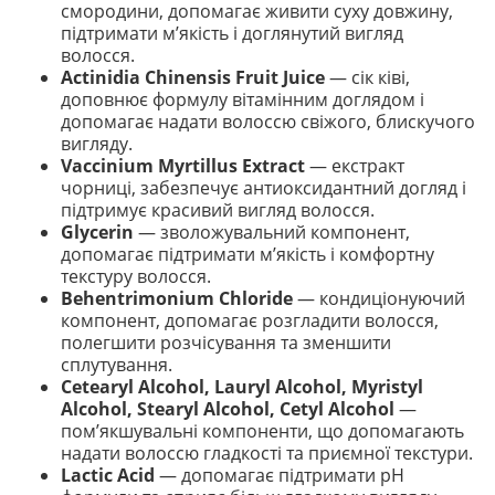
смородини, допомагає живити суху довжину,
підтримати м’якість і доглянутий вигляд
волосся.
Actinidia Chinensis Fruit Juice
— сік ківі,
доповнює формулу вітамінним доглядом і
допомагає надати волоссю свіжого, блискучого
вигляду.
Vaccinium Myrtillus Extract
— екстракт
чорниці, забезпечує антиоксидантний догляд і
підтримує красивий вигляд волосся.
Glycerin
— зволожувальний компонент,
допомагає підтримати м’якість і комфортну
текстуру волосся.
Behentrimonium Chloride
— кондиціонуючий
компонент, допомагає розгладити волосся,
полегшити розчісування та зменшити
сплутування.
Cetearyl Alcohol, Lauryl Alcohol, Myristyl
Alcohol, Stearyl Alcohol, Cetyl Alcohol
—
пом’якшувальні компоненти, що допомагають
надати волоссю гладкості та приємної текстури.
Lactic Acid
— допомагає підтримати pH