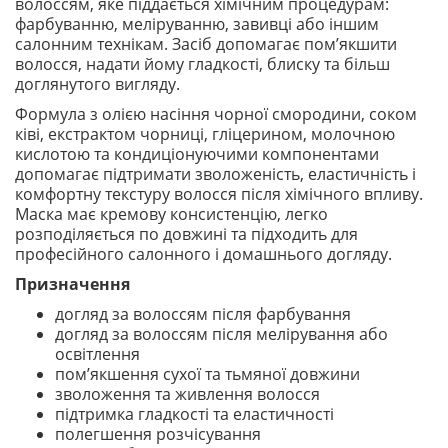
волоссям, яке піддається хімічним процедурам:
фарбуванню, меліруванню, завивці або іншим
салонним технікам. Засіб допомагає пом’якшити
волосся, надати йому гладкості, блиску та більш
доглянутого вигляду.
Формула з олією насіння чорної смородини, соком
ківі, екстрактом чорниці, гліцерином, молочною
кислотою та кондиціонуючими компонентами
допомагає підтримати зволоженість, еластичність і
комфортну текстуру волосся після хімічного впливу.
Маска має кремову консистенцію, легко
розподіляється по довжині та підходить для
професійного салонного і домашнього догляду.
Призначення
догляд за волоссям після фарбування
догляд за волоссям після мелірування або
освітлення
пом’якшення сухої та тьмяної довжини
зволоження та живлення волосся
підтримка гладкості та еластичності
полегшення розчісування