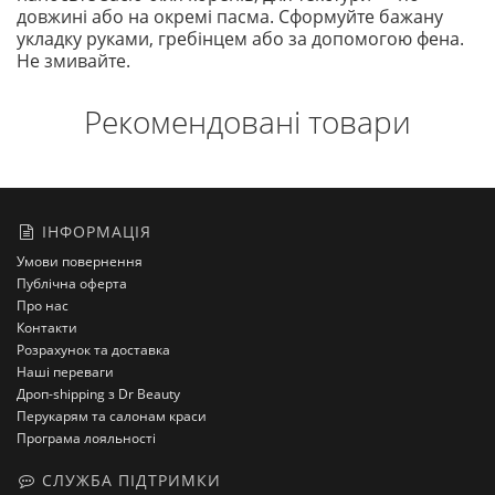
довжині або на окремі пасма. Сформуйте бажану
укладку руками, гребінцем або за допомогою фена.
Не змивайте.
Рекомендовані товари
ІНФОРМАЦІЯ
Умови повернення
Публічна оферта
Про нас
Контакти
Розрахунок та доставка
Наші переваги
Дроп-shipping з Dr Beauty
Перукарям та салонам краси
Програма лояльності
СЛУЖБА ПІДТРИМКИ