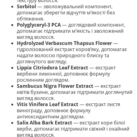
текстуру волосся.
Sorbitol
— зволожувальний компонент,
допомагає зберегти відчуття м’якості без
обтяження.
Polyglyceryl-3 PCA
— доглядовий компонент,
допомагає підтримати м’якість і зволожений
вигляд волосся.
Hydrolyzed Verbascum Thapsus Flower
—
гідролізований екстракт коров’яку, допомагає
надати волоссю природного блиску та
доглянутого вигляду.
Lippia Citriodora Leaf Extract
— екстракт
вербени лимонної, доповнює формулу
рослинним доглядом.
Sambucus Nigra Flower Extract
— екстракт
квітів бузини, допомагає підтримати доглянутий
вигляд волосся.
Vitis Vinifera Leaf Extract
— екстракт листя
винограду, доповнює формулу
антиоксидантним доглядом.
Salix Alba Bark Extract
— екстракт кори білої
верби, допомагає підтримати свіжий і охайний
вигляд волосся.