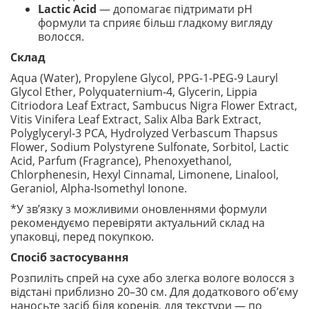
Lactic Acid
— допомагає підтримати pH
формули та сприяє більш гладкому вигляду
волосся.
Склад
Aqua (Water), Propylene Glycol, PPG-1-PEG-9 Lauryl
Glycol Ether, Polyquaternium-4, Glycerin, Lippia
Citriodora Leaf Extract, Sambucus Nigra Flower Extract,
Vitis Vinifera Leaf Extract, Salix Alba Bark Extract,
Polyglyceryl-3 PCA, Hydrolyzed Verbascum Thapsus
Flower, Sodium Polystyrene Sulfonate, Sorbitol, Lactic
Acid, Parfum (Fragrance), Phenoxyethanol,
Chlorphenesin, Hexyl Cinnamal, Limonene, Linalool,
Geraniol, Alpha-Isomethyl Ionone.
*У зв’язку з можливими оновленнями формули
рекомендуємо перевіряти актуальний склад на
упаковці, перед покупкою.
Спосіб застосування
Розпиліть спрей на сухе або злегка вологе волосся з
відстані приблизно 20–30 см. Для додаткового об’єму
наносьте засіб біля коренів, для текстури — по