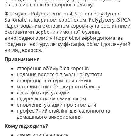
більш виразною без жирного блиску.
Формула з Polyquaternium-4, Sodium Polystyrene
Sulfonate, гліцерином, сорбітолом, Polyglyceryl-3 PCA,
гідролізованим екстрактом коров’яку та рослинними
екстрактами вербени лимонної, бузини,
виноградного листя і кори білої верби допомагає
поєднати текстуру, легку фіксацію, об’єм і доглянутий
вигляд волосся.
Призначення
створення об’єму біля коренів
надання волоссю візуальної густоти
створення текстури по довжині
матовий фініш без жирного блиску
легка фіксація укладки
підкреслення окремих пасом
оновлення укладки протягом дня
професійний стайлінг для салонного та
домашнього використання
Кому підходить?
для всіх типів волосся