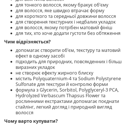
для тонкого волосся, якому бракує об’єму
для волосся, яке швидко втрачає форму
для короткого та середньої довжини волосся
для створення текстурних і недбалих укладок
для волосся, якому потрібен матовий фініш
для тих, хто хоче додати густоти без обтяження
Чим відрізняється?
допомагає створити об’єм, текстуру та матовий
ефект в одному засобі
підходить для природних, повсякденних і більш
виразних укладок
не створює ефекту жирного блиску
містить Polyquaternium-4 та Sodium Polystyrene
Sulfonate для текстури й контролю форми
формула з Glycerin, Sorbitol, Polyglyceryl-3 PCA,
Hydrolyzed Verbascum Thapsus Flower та
рослинними екстрактами допомагає поєднати
стайлінг, легкий догляд і природний вигляд
волосся
Чому варто купувати?