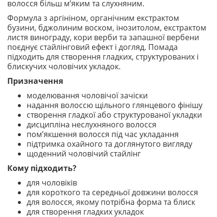
волосся більш м’яким та слухняним.
Формула з аргініном, органічним екстрактом
бузини, бджолиним воском, інозитолом, екстрактом
листя винограду, кори верби та запашної вербени
поєднує стайлінговий ефект і догляд. Помада
підходить для створення гладких, структурованих і
блискучих чоловічих укладок.
Призначення
моделювання чоловічої зачіски
надання волоссю щільного глянцевого фінішу
створення гладкої або структурованої укладки
дисципліна неслухняного волосся
пом’якшення волосся під час укладання
підтримка охайного та доглянутого вигляду
щоденний чоловічий стайлінг
Кому підходить?
для чоловіків
для короткого та середньої довжини волосся
для волосся, якому потрібна форма та блиск
для створення гладких укладок