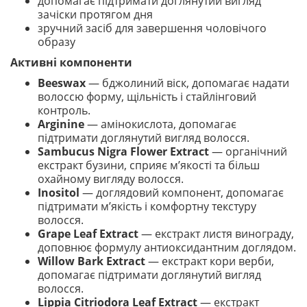
допомагає підтримати доглянутий вигляд
зачіски протягом дня
зручний засіб для завершення чоловічого
образу
Активні компоненти
Beeswax
— бджолиний віск, допомагає надати
волоссю форму, щільність і стайлінговий
контроль.
Arginine
— амінокислота, допомагає
підтримати доглянутий вигляд волосся.
Sambucus Nigra Flower Extract
— органічний
екстракт бузини, сприяє м’якості та більш
охайному вигляду волосся.
Inositol
— доглядовий компонент, допомагає
підтримати м’якість і комфортну текстуру
волосся.
Grape Leaf Extract
— екстракт листя винограду,
доповнює формулу антиоксидантним доглядом.
Willow Bark Extract
— екстракт кори верби,
допомагає підтримати доглянутий вигляд
волосся.
Lippia Citriodora Leaf Extract
— екстракт