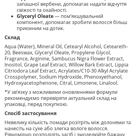
запашної вербени, допомагає надати відчуття
свіжості та охайності.
Glyceryl Oleate
— пом’якшувальний
компонент, допомагає зробити волосся більш
приємним на дотик.
Склад
Aqua (Water), Mineral Oil, Cetearyl Alcohol, Ceteareth-
20, Beeswax, Glyceryl Oleate, Propylene Glycol,
Fragrance, Arginine, Sambucus Nigra Flower Extract,
Inositol, Grape Leaf Extract, Willow Bark Extract, Lippia
Citriodora Leaf Extract, Acrylates/C10-30 Alkyl Acrylate
Crosspolymer, Sodium Hydroxide, Phenoxyethanol,
Hydroxyacetophenone, Citral, Limonene, Linalool.
*У зв’язку з можливими оновленнями формули
рекомендуємо перевіряти актуальний склад на
упаковці, перед покупкою.
Спосіб застосування
Невелику кількість помади розітріть між долонями та
нанесіть на сухе або злегка вологе волосся.
Рівномірно розподіліть засіб і змоделюйте бажану