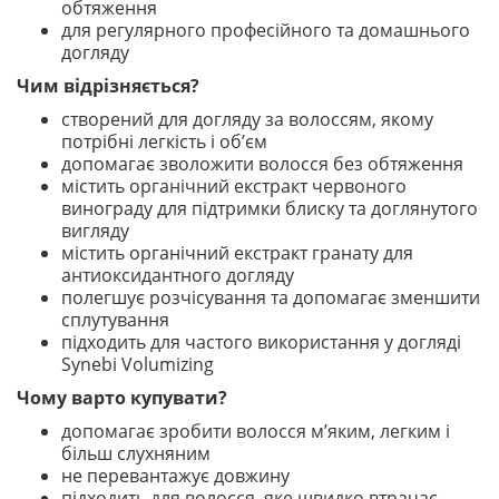
обтяження
для регулярного професійного та домашнього
догляду
Чим відрізняється?
створений для догляду за волоссям, якому
потрібні легкість і об’єм
допомагає зволожити волосся без обтяження
містить органічний екстракт червоного
винограду для підтримки блиску та доглянутого
вигляду
містить органічний екстракт гранату для
антиоксидантного догляду
полегшує розчісування та допомагає зменшити
сплутування
підходить для частого використання у догляді
Synebi Volumizing
Чому варто купувати?
допомагає зробити волосся м’яким, легким і
більш слухняним
не перевантажує довжину
підходить для волосся, яке швидко втрачає