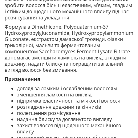
зробити волосся більш еластичним, м’яким, гладким
і стійким до щоденного механічного впливу під час
розчісування та укладання.
Формула з Dimethicone, Polyquaternium-37,
Hydroxypropylgluconamide, Hydroxypropylammonium
Gluconate, екстрактом дамаської троянди, фіалки
триколірної, мальви та ферментованим
компонентом Saccharomyces Ferment Lysate Filtrate
допомагає зменшити ламкість на вигляд, згладити
довжину, надати блиску та покращити загальний
вигляд волосся без змивання.
Призначення
догляд за ламким і ослабленим волоссям
зменшення ламкості на вигляд
підтримка еластичності та м’якості волосся
розгладження довжини та кінчиків
полегшення розчісування
надання блиску та доглянутого вигляду
захист волосся від щоденного механічного
впливу
незмивний догляд після миття або перед