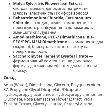
Malva Sylvestris Flower/Leaf Extract
—
екстракт мальви, допомагає підтримати
м’якість, еластичність і комфорт волосся.
Behentrimonium Chloride, Cetrimonium
Chloride
— кондиціонуючі компоненти, які
полегшують розчісування та допомагають
зменшити сплутування.
Amodimethicone, PEG-7 Dimethicone, Bis-
PEG/PPG-14/14 Dimethicone
— компоненти для
гладкості, блиску та захисного ефекту на
поверхні волосся.
Saccharomyces Ferment Lysate Filtrate
—
ферментований компонент, що доповнює
формулу доглядовим ефектом для м’якості та
блиску.
Склад
Aqua (Water), Dimethicone, Glycerin, Polyquaternium-
37, Propylene Glycol Dicaprylate/Dicaprate,
Hydroxypropylgluconamide, Hydroxypropylammonium
Gluconate, Rosa Damascena Flower Extract, Viola
Tricolor Extract, Glyceryl Laurate, Cetearyl Alcohol,