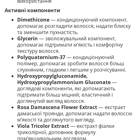
використання
Активні компоненти
Dimethicone
— кондиціонуючий компонент,
допомагає розгладити волосся, надати блиску
та зменшити пухнастість.
Glycerin
— зволожувальний компонент,
допомагає підтримати м’якість і комфортну
текстуру волосся.
Polyquaternium-37
— кондиціонуючий
полімер, допомагає зробити волосся більш
слухняним, гладким і легшим у розчісуванні.
Hydroxypropylgluconamide,
Hydroxypropylammonium Gluconate
—
доглядові компоненти, які допомагають
підтримати більш міцний, еластичний і
доглянутий вигляд волосся.
Rosa Damascena Flower Extract
— екстракт
дамаської троянди, допомагає надати волоссю
м’якості та доглянутого вигляду.
Viola Tricolor Extract
— екстракт фіалки
триколірної, доповнює формулу
пом’якшувальним доглядом.