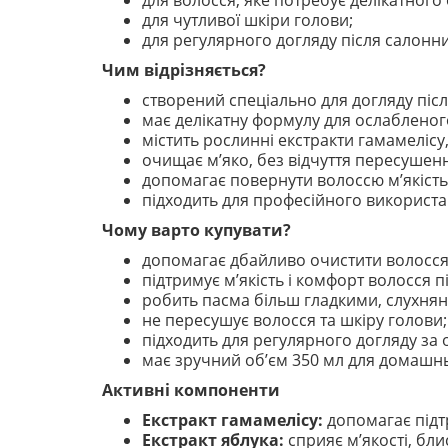
для волосся, яке потребує делікатног
для чутливої шкіри голови;
для регулярного догляду після салонн
Чим відрізняється?
створений спеціально для догляду післ
має делікатну формулу для ослабленог
містить рослинні екстракти гамамелісу,
очищає м’яко, без відчуття пересушен
допомагає повернути волоссю м’якість, 
підходить для професійного використа
Чому варто купувати?
допомагає дбайливо очистити волосся 
підтримує м’якість і комфорт волосся п
робить пасма більш гладкими, слухнян
не пересушує волосся та шкіру голови;
підходить для регулярного догляду за
має зручний об’єм 350 мл для домашн
Активні компоненти
Екстракт гамамелісу:
допомагає підт
Екстракт яблука:
сприяє м’якості, бли