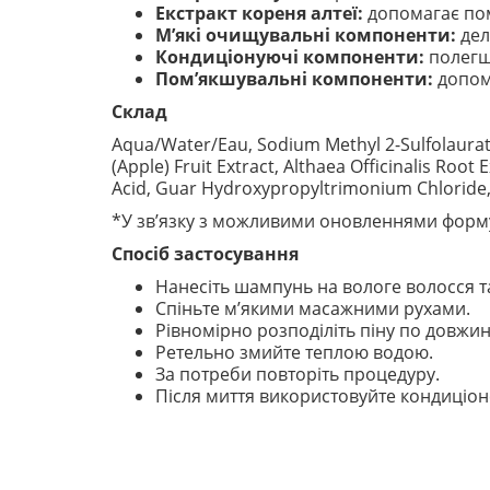
Екстракт кореня алтеї:
допомагає пом’
М’які очищувальні компоненти:
дел
Кондиціонуючі компоненти:
полегш
Пом’якшувальні компоненти:
допома
Склад
Aqua/Water/Eau, Sodium Methyl 2-Sulfolaurate,
(Apple) Fruit Extract, Althaea Officinalis Root 
Acid, Guar Hydroxypropyltrimonium Chloride
*У зв’язку з можливими оновленнями форму
Спосіб застосування
Нанесіть шампунь на вологе волосся т
Спіньте м’якими масажними рухами.
Рівномірно розподіліть піну по довжин
Ретельно змийте теплою водою.
За потреби повторіть процедуру.
Після миття використовуйте кондиціоне