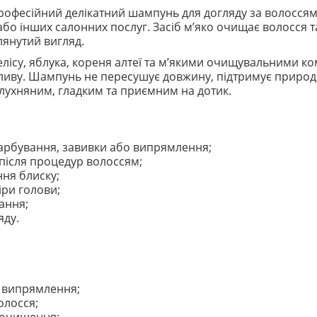
 професійний делікатний шампунь для догляду за волоссям
або інших салонних послуг. Засіб м’яко очищає волосся 
лянутий вигляд.
лісу, яблука, кореня алтеї та м’якими очищувальними 
пливу. Шампунь не пересушує довжину, підтримує природ
лухняним, гладким та приємним на дотик.
фарбування, завивки або випрямлення;
 після процедур волоссям;
ня блиску;
ри голови;
ання;
яду.
о випрямлення;
олосся;