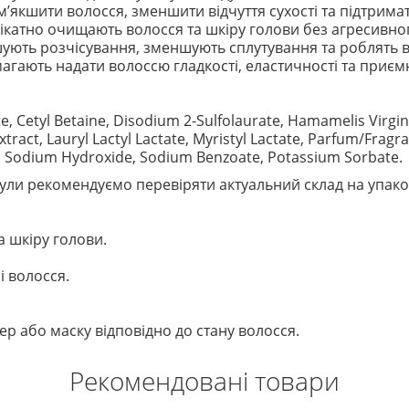
якшити волосся, зменшити відчуття сухості та підтримат
ікатно очищають волосся та шкіру голови без агресивно
ують розчісування, зменшують сплутування та роблять в
гають надати волоссю гладкості, еластичності та приємн
 Cetyl Betaine, Disodium 2-Sulfolaurate, Hamamelis Virgini
Extract, Lauryl Lactyl Lactate, Myristyl Lactate, Parfum/Fragra
, Sodium Hydroxide, Sodium Benzoate, Potassium Sorbate.
ли рекомендуємо перевіряти актуальний склад на упако
а шкіру голови.
і волосся.
р або маску відповідно до стану волосся.
Рекомендовані товари