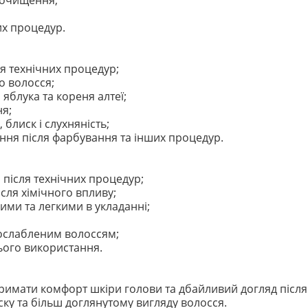
о очищення;
их процедур.
я технічних процедур;
о волосся;
 яблука та кореня алтеї;
ня;
блиск і слухняність;
ння після фарбування та інших процедур.
після технічних процедур;
ісля хімічного впливу;
ими та легкими в укладанні;
 ослабленим волоссям;
ього використання.
римати комфорт шкіри голови та дбайливий догляд після
ску та більш доглянутому вигляду волосся.