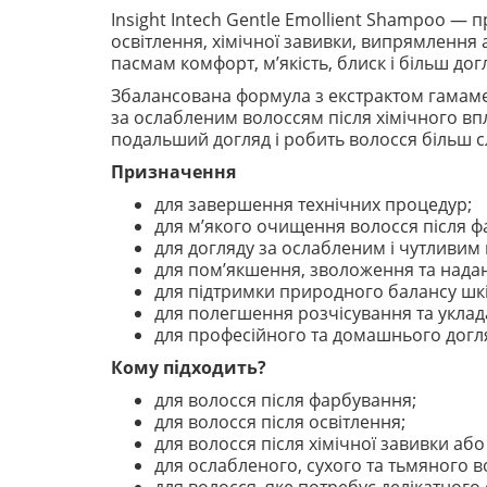
Insight Intech Gentle Emollient Shampoo —
освітлення, хімічної завивки, випрямлення 
пасмам комфорт, м’якість, блиск і більш дог
Збалансована формула з екстрактом гамаме
за ослабленим волоссям після хімічного в
подальший догляд і робить волосся більш с
Призначення
для завершення технічних процедур;
для м’якого очищення волосся після 
для догляду за ослабленим і чутливим
для пом’якшення, зволоження та надан
для підтримки природного балансу шкі
для полегшення розчісування та уклад
для професійного та домашнього догл
Кому підходить?
для волосся після фарбування;
для волосся після освітлення;
для волосся після хімічної завивки аб
для ослабленого, сухого та тьмяного в