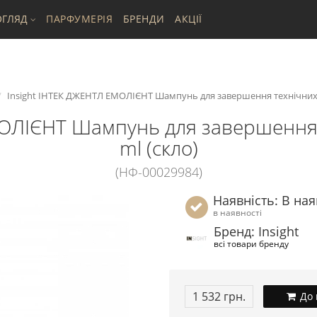
ГЛЯД
ПАРФУМЕРІЯ
БРЕНДИ
АКЦІЇ
Insight ІНТЕК ДЖЕНТЛ ЕМОЛІЄНТ Шампунь для завершення технічних п
МОЛІЄНТ Шампунь для завершення 
ml (скло)
(НФ-00029984)
Наявність: В ная
в наявності
Бренд: Insight
всі товари бренду
1 532 грн.
До 