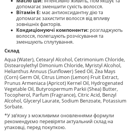
Масло ши:
інтенсивно живить, пом’якшує та
допомагає зменшити сухість волосся.
Вітамін E:
має антиоксидантну дію та
допомагає захистити волосся від впливу
зовнішніх факторів.
Кондиціонуючі компоненти:
розгладжують
волосся, полегшують розчісування та
зменшують сплутування.
Склад
Aqua (Water), Cetearyl Alcohol, Cetrimonium Chloride,
Distearoylethyl Dimonium Chloride, Myristyl Alcohol,
Helianthus Annuus (Sunflower) Seed Oil, Zea Mays
(Corn) Germ Oil, Citrus Limon (Lemon) Fruit Extract,
Prunus Armeniaca (Apricot) Kernel Oil, Hydrogenated
Vegetable Oil, Butyrospermum Parkii (Shea) Butter,
Tocopherol, Parfum (Fragrance), Citric Acid, Benzyl
Alcohol, Glyceryl Laurate, Sodium Benzoate, Potassium
Sorbate.
*У зв’язку з можливими оновленнями формули
рекомендуємо перевіряти актуальний склад на
упаковці, перед покупкою.