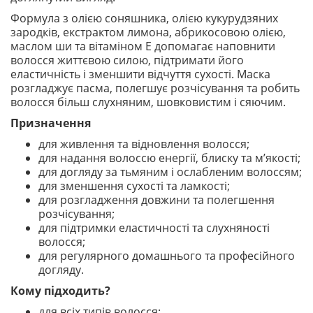
Формула з олією соняшника, олією кукурудзяних
зародків, екстрактом лимона, абрикосовою олією,
маслом ши та вітаміном E допомагає наповнити
волосся життєвою силою, підтримати його
еластичність і зменшити відчуття сухості. Маска
розгладжує пасма, полегшує розчісування та робить
волосся більш слухняним, шовковистим і сяючим.
Призначення
для живлення та відновлення волосся;
для надання волоссю енергії, блиску та м’якості;
для догляду за тьмяним і ослабленим волоссям;
для зменшення сухості та ламкості;
для розгладження довжини та полегшення
розчісування;
для підтримки еластичності та слухняності
волосся;
для регулярного домашнього та професійного
догляду.
Кому підходить?
для всіх типів волосся;