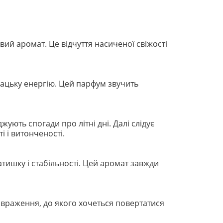
вий аромат. Це відчуття насиченої свіжості
юнацьку енергію. Цей парфум звучить
ують спогади про літні дні. Далі слідує
 і витонченості.
атишку і стабільності. Цей аромат завжди
є враження, до якого хочеться повертатися