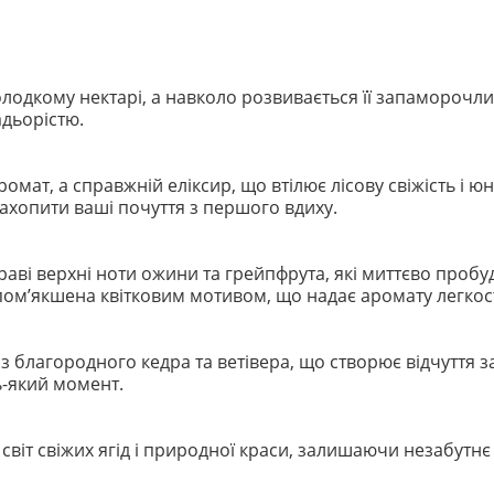
солодкому нектарі, а навколо розвивається її запаморочли
адьорістю.
ромат, а справжній еліксир, що втілює лісову свіжість і 
захопити ваші почуття з першого вдиху.
аві верхні ноти ожини та грейпфрута, які миттєво пробудж
пом’якшена квітковим мотивом, що надає аромату легкості
 з благородного кедра та ветівера, що створює відчуття з
дь-який момент.
 світ свіжих ягід і природної краси, залишаючи незабутн