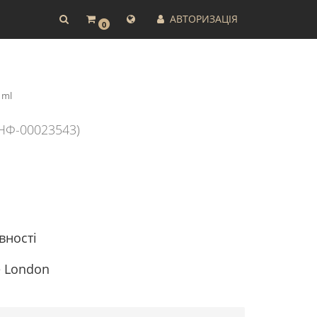
АВТОРИЗАЦІЯ
0
 ml
НФ-00023543)
вності
e London