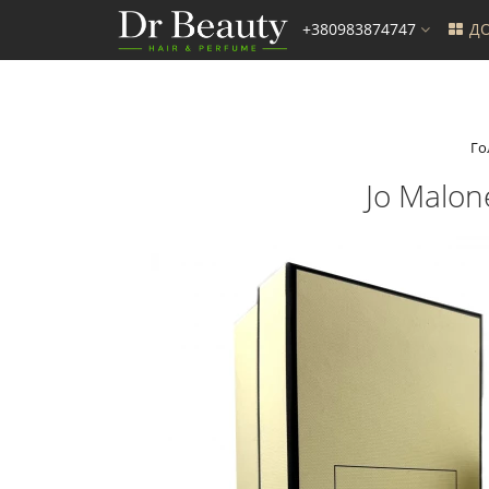
+380983874747
ДО
Го
Jo Malon