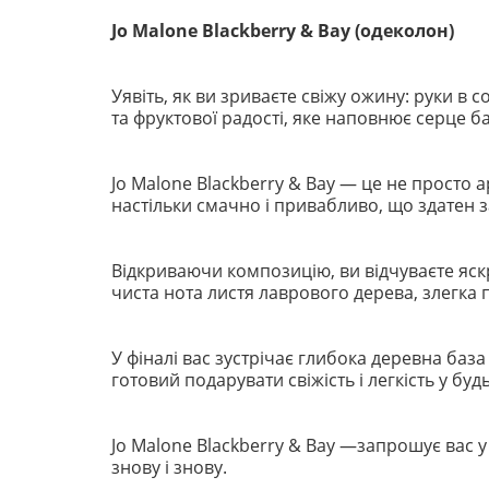
Jo Malone Blackberry & Bay (одеколон)
Уявіть, як ви зриваєте свіжу ожину: руки в 
та фруктової радості, яке наповнює серце б
Jo Malone Blackberry & Bay — це не просто а
настільки смачно і привабливо, що здатен 
Відкриваючи композицію, ви відчуваєте яскр
чиста нота листя лаврового дерева, злегка 
У фіналі вас зустрічає глибока деревна база
готовий подарувати свіжість і легкість у бу
Jo Malone Blackberry & Bay —запрошує вас у
знову і знову.