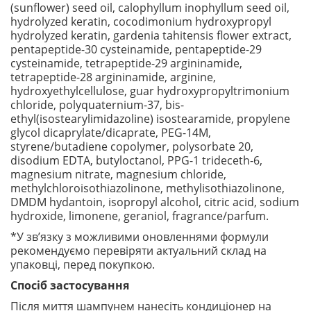
(sunflower) seed oil, calophyllum inophyllum seed oil,
hydrolyzed keratin, cocodimonium hydroxypropyl
hydrolyzed keratin, gardenia tahitensis flower extract,
pentapeptide-30 cysteinamide, pentapeptide-29
cysteinamide, tetrapeptide-29 argininamide,
tetrapeptide-28 argininamide, arginine,
hydroxyethylcellulose, guar hydroxypropyltrimonium
chloride, polyquaternium-37, bis-
ethyl(isostearylimidazoline) isostearamide, propylene
glycol dicaprylate/dicaprate, PEG-14M,
styrene/butadiene copolymer, polysorbate 20,
disodium EDTA, butyloctanol, PPG-1 trideceth-6,
magnesium nitrate, magnesium chloride,
methylchloroisothiazolinone, methylisothiazolinone,
DMDM hydantoin, isopropyl alcohol, citric acid, sodium
hydroxide, limonene, geraniol, fragrance/parfum.
*У зв’язку з можливими оновленнями формули
рекомендуємо перевіряти актуальний склад на
упаковці, перед покупкою.
Спосіб застосування
Після миття шампунем нанесіть кондиціонер на