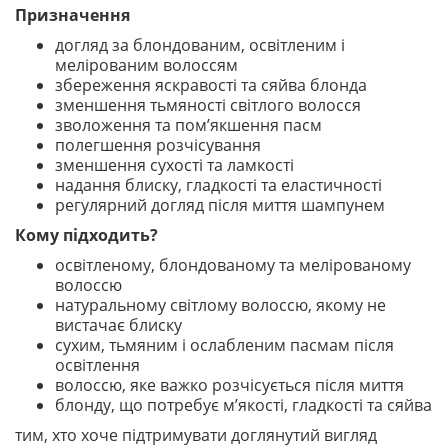
Призначення
догляд за блондованим, освітленим і
мелірованим волоссям
збереження яскравості та сяйва блонда
зменшення тьмяності світлого волосся
зволоження та пом’якшення пасм
полегшення розчісування
зменшення сухості та ламкості
надання блиску, гладкості та еластичності
регулярний догляд після миття шампунем
Кому підходить?
освітленому, блондованому та мелірованому
волоссю
натуральному світлому волоссю, якому не
вистачає блиску
сухим, тьмяним і ослабленим пасмам після
освітлення
волоссю, яке важко розчісується після миття
блонду, що потребує м’якості, гладкості та сяйва
тим, хто хоче підтримувати доглянутий вигляд