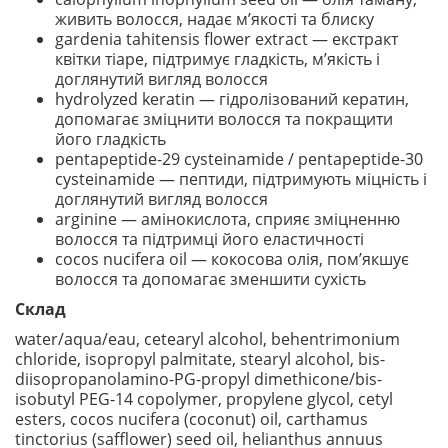
живить волосся, надає м’якості та блиску
gardenia tahitensis flower extract — екстракт
квітки тіаре, підтримує гладкість, м’якість і
доглянутий вигляд волосся
hydrolyzed keratin — гідролізований кератин,
допомагає зміцнити волосся та покращити
його гладкість
pentapeptide-29 cysteinamide / pentapeptide-30
cysteinamide — пептиди, підтримують міцність і
доглянутий вигляд волосся
arginine — амінокислота, сприяє зміцненню
волосся та підтримці його еластичності
cocos nucifera oil — кокосова олія, пом’якшує
волосся та допомагає зменшити сухість
Склад
water/aqua/eau, cetearyl alcohol, behentrimonium
chloride, isopropyl palmitate, stearyl alcohol, bis-
diisopropanolamino-PG-propyl dimethicone/bis-
isobutyl PEG-14 copolymer, propylene glycol, cetyl
esters, cocos nucifera (coconut) oil, carthamus
tinctorius (safflower) seed oil, helianthus annuus