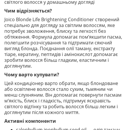
світлого волосся у домашньому догляді
Чим відрізняється?
Joico Blonde Life Brightening Conditioner створений
спеціально для догляду за світлим волоссям, яке
потребує зволоження, блиску та легкості без
обтяження. Формула допомагає пом’якшити пасма,
полегшити розчісування та підтримати сяючий
вигляд блонда. Поєднання олії таману, екстракту
тіаре, кератину, пептидів і амінокислот допомагає
зробити волосся більш гладким, еластичним і
доглянутим.
Чому варто купувати?
Цей кондиціонер варто обрати, якщо блондоване
або освітлене волосся стало сухим, тьмяним чи
менш слухняним. Він допомагає повернути пасмам
м’якість, блиск і гладкість, підтримує яскравість
світлого відтінку та робить волосся більш легким і
доглянутим після кожного миття.
Активні компоненти
calophyllum inophyllum seed oil — олія таману,