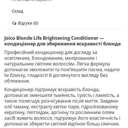
Склад
Відгуки (0)
Joico Blonde Life Brightening Conditioner —
кондиціонер для збереження яскравості блонда
Професійний кондиціонер для догляду за
освітленим, блондованим, мелірованим і
натуральним світлим волоссям. Легка формула
допомагає зволожити та пом’якшити пасма, надати
їм блиску, гладкості й доглянутого вигляду без
обтяження.
Кондиціонер підтримує яскравість блонда,
допомагає зменшити тьмяність, сухість і ламкість, а
також полегшує розчісування після миття. Завдяки
олії таману, екстракту квітки тіаре, гідролізованому
кератину, пептидам, аргініну та рослинним оліям
засіб живить волосся, підтримує його еластичність і
допомагає зберегти світлий відтінок більш сяючим.