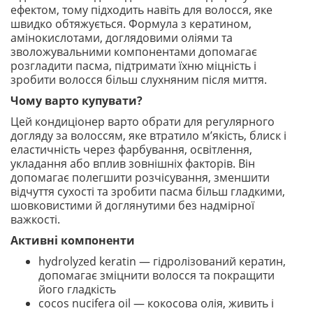
ефектом, тому підходить навіть для волосся, яке
швидко обтяжується. Формула з кератином,
амінокислотами, доглядовими оліями та
зволожувальними компонентами допомагає
розгладити пасма, підтримати їхню міцність і
зробити волосся більш слухняним після миття.
Чому варто купувати?
Цей кондиціонер варто обрати для регулярного
догляду за волоссям, яке втратило м’якість, блиск і
еластичність через фарбування, освітлення,
укладання або вплив зовнішніх факторів. Він
допомагає полегшити розчісування, зменшити
відчуття сухості та зробити пасма більш гладкими,
шовковистими й доглянутими без надмірної
важкості.
Активні компоненти
hydrolyzed keratin — гідролізований кератин,
допомагає зміцнити волосся та покращити
його гладкість
cocos nucifera oil — кокосова олія, живить і