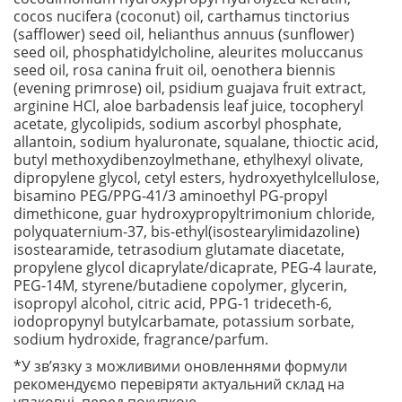
cocos nucifera (coconut) oil, carthamus tinctorius
(safflower) seed oil, helianthus annuus (sunflower)
seed oil, phosphatidylcholine, aleurites moluccanus
seed oil, rosa canina fruit oil, oenothera biennis
(evening primrose) oil, psidium guajava fruit extract,
arginine HCl, aloe barbadensis leaf juice, tocopheryl
acetate, glycolipids, sodium ascorbyl phosphate,
allantoin, sodium hyaluronate, squalane, thioctic acid,
butyl methoxydibenzoylmethane, ethylhexyl olivate,
dipropylene glycol, cetyl esters, hydroxyethylcellulose,
bisamino PEG/PPG-41/3 aminoethyl PG-propyl
dimethicone, guar hydroxypropyltrimonium chloride,
polyquaternium-37, bis-ethyl(isostearylimidazoline)
isostearamide, tetrasodium glutamate diacetate,
propylene glycol dicaprylate/dicaprate, PEG-4 laurate,
PEG-14M, styrene/butadiene copolymer, glycerin,
isopropyl alcohol, citric acid, PPG-1 trideceth-6,
iodopropynyl butylcarbamate, potassium sorbate,
sodium hydroxide, fragrance/parfum.
*У зв’язку з можливими оновленнями формули
рекомендуємо перевіряти актуальний склад на