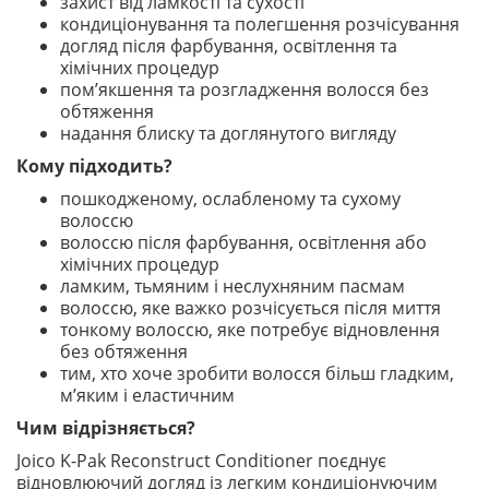
захист від ламкості та сухості
кондиціонування та полегшення розчісування
догляд після фарбування, освітлення та
хімічних процедур
пом’якшення та розгладження волосся без
обтяження
надання блиску та доглянутого вигляду
Кому підходить?
пошкодженому, ослабленому та сухому
волоссю
волоссю після фарбування, освітлення або
хімічних процедур
ламким, тьмяним і неслухняним пасмам
волоссю, яке важко розчісується після миття
тонкому волоссю, яке потребує відновлення
без обтяження
тим, хто хоче зробити волосся більш гладким,
м’яким і еластичним
Чим відрізняється?
Joico K-Pak Reconstruct Conditioner поєднує
відновлюючий догляд із легким кондиціонуючим