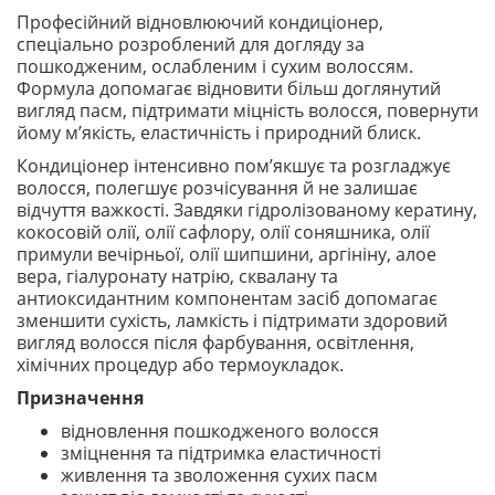
Професійний відновлюючий кондиціонер,
спеціально розроблений для догляду за
пошкодженим, ослабленим і сухим волоссям.
Формула допомагає відновити більш доглянутий
вигляд пасм, підтримати міцність волосся, повернути
йому м’якість, еластичність і природний блиск.
Кондиціонер інтенсивно пом’якшує та розгладжує
волосся, полегшує розчісування й не залишає
відчуття важкості. Завдяки гідролізованому кератину,
кокосовій олії, олії сафлору, олії соняшника, олії
примули вечірньої, олії шипшини, аргініну, алое
вера, гіалуронату натрію, сквалану та
антиоксидантним компонентам засіб допомагає
зменшити сухість, ламкість і підтримати здоровий
вигляд волосся після фарбування, освітлення,
хімічних процедур або термоукладок.
Призначення
відновлення пошкодженого волосся
зміцнення та підтримка еластичності
живлення та зволоження сухих пасм