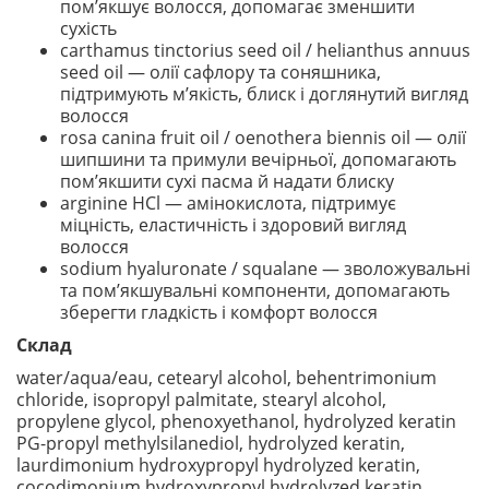
пом’якшує волосся, допомагає зменшити
сухість
carthamus tinctorius seed oil / helianthus annuus
seed oil — олії сафлору та соняшника,
підтримують м’якість, блиск і доглянутий вигляд
волосся
rosa canina fruit oil / oenothera biennis oil — олії
шипшини та примули вечірньої, допомагають
пом’якшити сухі пасма й надати блиску
arginine HCl — амінокислота, підтримує
міцність, еластичність і здоровий вигляд
волосся
sodium hyaluronate / squalane — зволожувальні
та пом’якшувальні компоненти, допомагають
зберегти гладкість і комфорт волосся
Склад
water/aqua/eau, cetearyl alcohol, behentrimonium
chloride, isopropyl palmitate, stearyl alcohol,
propylene glycol, phenoxyethanol, hydrolyzed keratin
PG-propyl methylsilanediol, hydrolyzed keratin,
laurdimonium hydroxypropyl hydrolyzed keratin,
cocodimonium hydroxypropyl hydrolyzed keratin,