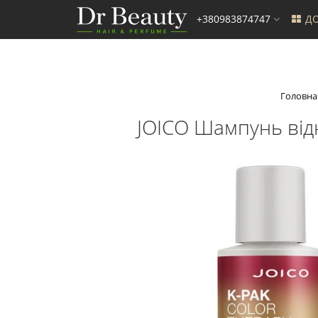
+380983874747
ДО
Головна
JOICO Шампунь від