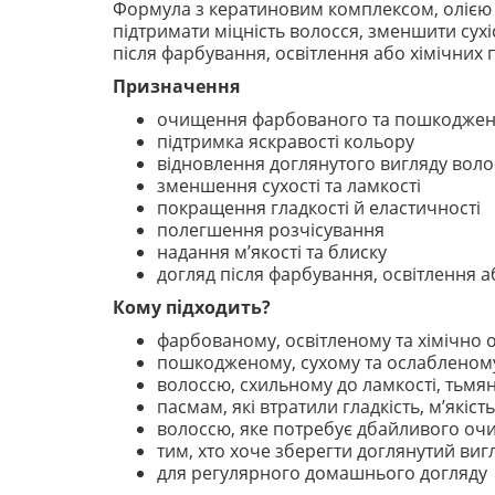
Формула з кератиновим комплексом, олією к
підтримати міцність волосся, зменшити сухі
після фарбування, освітлення або хімічних
Призначення
очищення фарбованого та пошкоджен
підтримка яскравості кольору
відновлення доглянутого вигляду воло
зменшення сухості та ламкості
покращення гладкості й еластичності
полегшення розчісування
надання м’якості та блиску
догляд після фарбування, освітлення 
Кому підходить?
фарбованому, освітленому та хімічно
пошкодженому, сухому та ослабленом
волоссю, схильному до ламкості, тьмяно
пасмам, які втратили гладкість, м’якість
волоссю, яке потребує дбайливого оч
тим, хто хоче зберегти доглянутий виг
для регулярного домашнього догляду