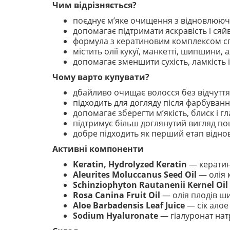
Чим відрізняється?
поєднує м’яке очищення з відновлюю
допомагає підтримати яскравість і ся
формула з кератиновим комплексом сп
містить олії кукуї, манкетті, шипшини, 
допомагає зменшити сухість, ламкість
Чому варто купувати?
дбайливо очищає волосся без відчутт
підходить для догляду після фарбуванн
допомагає зберегти м’якість, блиск і г
підтримує більш доглянутий вигляд п
добре підходить як перший етап відно
Активні компоненти
Keratin, Hydrolyzed Keratin
— кератин 
Aleurites Moluccanus Seed Oil
— олія к
Schinziophyton Rautanenii Kernel Oil
Rosa Canina Fruit Oil
— олія плодів ши
Aloe Barbadensis Leaf Juice
— сік алое
Sodium Hyaluronate
— гіалуронат нат