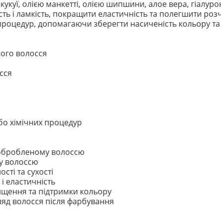
укуї, олією манкетті, олією шипшини, алое вера, гіалуро
сть і ламкість, покращити еластичність та полегшити ро
 процедур, допомагаючи зберегти насиченість кольору т
ого волосся
сся
або хімічних процедур
 обробленому волоссю
у волоссю
сті та сухості
 і еластичність
ищення та підтримки кольору
ляд волосся після фарбування