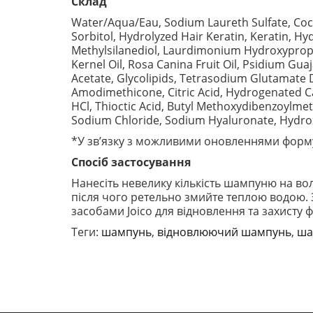
Склад
Water/Aqua/Eau, Sodium Laureth Sulfate, Coc
Sorbitol, Hydrolyzed Hair Keratin, Keratin, 
Methylsilanediol, Laurdimonium Hydroxypropyl
Kernel Oil, Rosa Canina Fruit Oil, Psidium Gua
Acetate, Glycolipids, Tetrasodium Glutamat
Amodimethicone, Citric Acid, Hydrogenated Ca
HCl, Thioctic Acid, Butyl Methoxydibenzoylm
Sodium Chloride, Sodium Hyaluronate, Hydrox
*У зв’язку з можливими оновленнями форму
Спосіб застосування
Нанесіть невелику кількість шампуню на во
після чого ретельно змийте теплою водою.
засобами Joico для відновлення та захисту
Теги:
шампунь
,
відновлюючий шампунь
,
ша