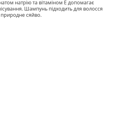
натом натрію та вітаміном Е допомагає
зчісування. Шампунь підходить для волосся
а природне сяйво.