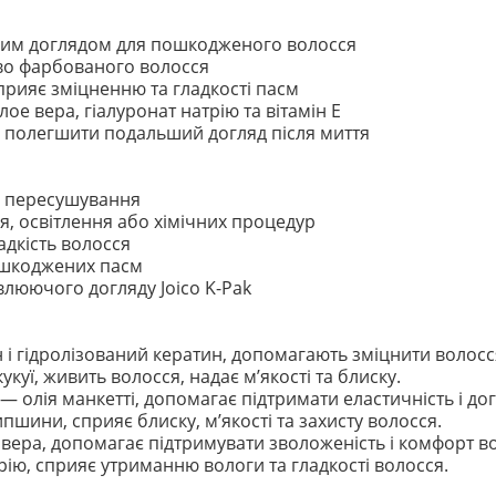
чим доглядом для пошкодженого волосся
йво фарбованого волосся
рияє зміцненню та гладкості пасм
алое вера, гіалуронат натрію та вітамін Е
 і полегшити подальший догляд після миття
я пересушування
я, освітлення або хімічних процедур
ладкість волосся
ошкоджених пасм
влюючого догляду Joico K-Pak
і гідролізований кератин, допомагають зміцнити волосся
укуї, живить волосся, надає м’якості та блиску.
— олія манкетті, допомагає підтримати еластичність і до
пшини, сприяє блиску, м’якості та захисту волосся.
 вера, допомагає підтримувати зволоженість і комфорт в
рію, сприяє утриманню вологи та гладкості волосся.