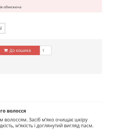
рів обмежена
l
До кошика
го волосся
 волоссям. Засіб м’яко очищає шкіру
ість, м’якість і доглянутий вигляд пасм.