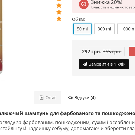
Знижка 20%!
Кількість акційних това
Об'єм:
50 ml
300 ml
1000 m
292 грн.
365 грн.
Замовити в 1 клік
Опис
Відгуки (4)
дновлюючий шампунь для фарбованого та пошкоджено
гляду за фарбованим, пошкодженим, сухим і ослабленим
 стайлінгу й надлишку себуму, допомагаючи зберегти гладк