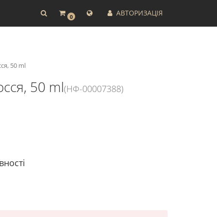
АВТОРИЗАЦІЯ
0
я, 50 ml
сся, 50 ml
(НФ-00007388)
вності