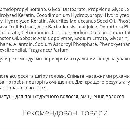
amidopropyl Betaine, Glycol Distearate, Propylene Glycol,
Hydrolyzed Keratin, Cocodimonium Hydroxypropyl Hydrolyzed
 Hydrolyzed Keratin, Aleurites Moluccanus Seed Oil, Phosp
java Fruit Extract, Aloe Barbadensis Leaf Juice, Oenothera B
e Diacetate, Cetrimonium Chloride, Sodium Cocoamphoaceta
stor Oil/Sebacic Acid Copolymer, Sodium Citrate, Glycerin,
ethane, Allantoin, Sodium Ascorbyl Phosphate, Phenoxyetha
ycitronellal, Fragrance/Parfum.
ли рекомендуємо перевіряти актуальний склад на упако
логе волосся та шкіру голови. Спіньте масажними рухами
 За потреби повторіть очищення. Для кращого результат
 фарбованого волосся.
мпунь для пошкодженого волосся
,
зміцнення волосся
Рекомендовані товари