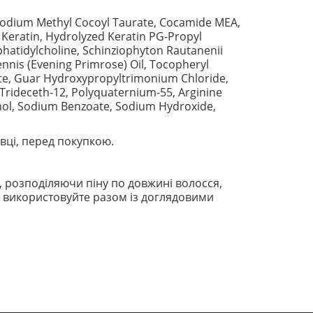
 Sodium Methyl Cocoyl Taurate, Cocamide MEA,
 Keratin, Hydrolyzed Keratin PG-Propyl
hatidylcholine, Schinziophyton Rautanenii
iennis (Evening Primrose) Oil, Tocopheryl
te, Guar Hydroxypropyltrimonium Chloride,
 Trideceth-12, Polyquaternium-55, Arginine
nol, Sodium Benzoate, Sodium Hydroxide,
вці, перед покупкою.
, розподіляючи піну по довжині волосся,
у використовуйте разом із доглядовими