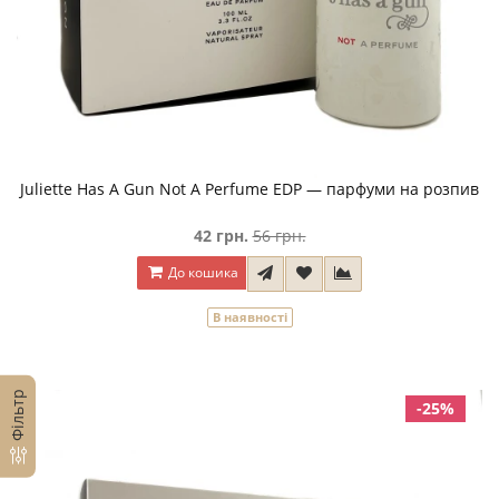
Juliette Has A Gun Not A Perfume EDP — парфуми на розпив
42 грн.
56 грн.
До кошика
В наявності
Фільтр
-25%