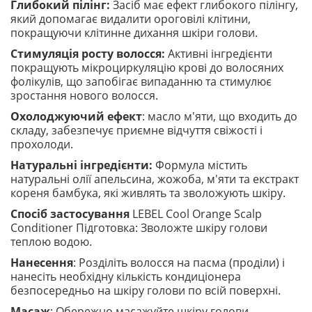
Глибокий пілінг:
Засіб має ефект глибокого пілінгу,
який допомагає видалити ороговілі клітини,
покращуючи клітинне дихання шкіри голови.
Стимуляція росту волосся:
Активні інгредієнти
покращують мікроциркуляцію крові до волосяних
фолікулів, що запобігає випаданню та стимулює
зростання нового волосся.
Охолоджуючий ефект
: масло м'яти, що входить до
складу, забезпечує приємне відчуття свіжості і
прохолоди.
Натуральні інгредієнти:
Формула містить
натуральні олії апельсина, жожоба, м'яти та екстракт
кореня бамбука, які живлять та зволожують шкіру.
Спосіб застосування
LEBEL Cool Orange Scalp
Conditioner Підготовка: Зволожте шкіру голови
теплою водою.
Нанесення
: Розділіть волосся на пасма (проділи) і
нанесіть необхідну кількість кондиціонера
безпосередньо на шкіру голови по всій поверхні.
Масаж
: Обережно масажуйте шкіру голови