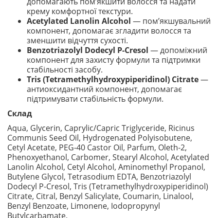
допомагають пом’якшити волосся та надати
крему комфортної текстури.
Acetylated Lanolin Alcohol
— пом’якшувальний
компонент, допомагає згладити волосся та
зменшити відчуття сухості.
Benzotriazolyl Dodecyl P-Cresol
— допоміжний
компонент для захисту формули та підтримки
стабільності засобу.
Tris (Tetramethylhydroxypiperidinol) Citrate
—
антиоксидантний компонент, допомагає
підтримувати стабільність формули.
Склад
Aqua, Glycerin, Caprylic/Capric Triglyceride, Ricinus
Communis Seed Oil, Hydrogenated Polyisobutene,
Cetyl Acetate, PEG-40 Castor Oil, Parfum, Oleth-2,
Phenoxyethanol, Carbomer, Stearyl Alcohol, Acetylated
Lanolin Alcohol, Cetyl Alcohol, Aminomethyl Propanol,
Butylene Glycol, Tetrasodium EDTA, Benzotriazolyl
Dodecyl P-Cresol, Tris (Tetramethylhydroxypiperidinol)
Citrate, Citral, Benzyl Salicylate, Coumarin, Linalool,
Benzyl Benzoate, Limonene, Iodopropynyl
Butylcarbamate.