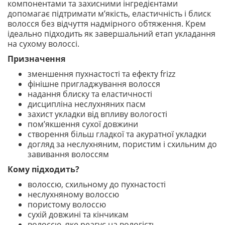
компонентами та захисними інгредієнтами
допомагає підтримати м’якість, еластичність і блиск
волосся без відчуття надмірного обтяження. Крем
ідеально підходить як завершальний етап укладання
на сухому волоссі.
Призначення
зменшення пухнастості та ефекту frizz
фінішне пригладжування волосся
надання блиску та еластичності
дисципліна неслухняних пасм
захист укладки від впливу вологості
пом’якшення сухої довжини
створення більш гладкої та акуратної укладки
догляд за неслухняним, пористим і схильним до
завивання волоссям
Кому підходить?
волоссю, схильному до пухнастості
неслухняному волоссю
пористому волоссю
сухій довжині та кінчикам
волоссю, яке реагує на вологість