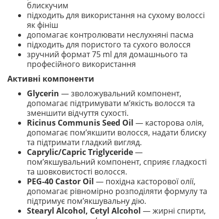
блискучим
підходить для використання на сухому волоссі
як фініш
допомагає контролювати неслухняні пасма
підходить для пористого та сухого волосся
зручний формат 75 ml для домашнього та
професійного використання
Активні компоненти
Glycerin
— зволожувальний компонент,
допомагає підтримувати м’якість волосся та
зменшити відчуття сухості.
Ricinus Communis Seed Oil
— касторова олія,
допомагає пом’якшити волосся, надати блиску
та підтримати гладкий вигляд.
Caprylic/Capric Triglyceride
—
пом’якшувальний компонент, сприяє гладкості
та шовковистості волосся.
PEG-40 Castor Oil
— похідна касторової олії,
допомагає рівномірно розподіляти формулу та
підтримує пом’якшувальну дію.
Stearyl Alcohol, Cetyl Alcohol
— жирні спирти,