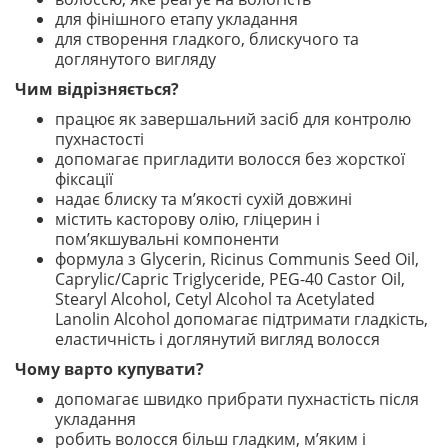
для фінішного етапу укладання
для створення гладкого, блискучого та
доглянутого вигляду
Чим відрізняється?
працює як завершальний засіб для контролю
пухнастості
допомагає пригладити волосся без жорсткої
фіксації
надає блиску та м’якості сухій довжині
містить касторову олію, гліцерин і
пом’якшувальні компоненти
формула з Glycerin, Ricinus Communis Seed Oil,
Caprylic/Capric Triglyceride, PEG-40 Castor Oil,
Stearyl Alcohol, Cetyl Alcohol та Acetylated
Lanolin Alcohol допомагає підтримати гладкість,
еластичність і доглянутий вигляд волосся
Чому варто купувати?
допомагає швидко прибрати пухнастість після
укладання
робить волосся більш гладким, м’яким і