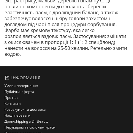
екстракт рису, мальви, деревію і вітаміну С. Ці
рослинні компоненти дозволяють зберегти
еластичність пасм, гідроліпідний баланс, а також
забезпечує волосся і шкіру голови захистом і
доглядом під час і після процедури фарбування.
Фарба має кремову текстуру, яка легко
розподіляється вздовж пасм. Застосування: змішати
з окислювачем в пропорції 1: 1 (1: 2 спецблонд) і
нанести на волосся на 25-50 хвилин. Ретельно змити
водою.
ІНФОРМАЦІЯ
Умови повернення
Публічна оферта
Про нас
Контакти
Розрахунок та доставка
Наші переваги
Дроп-shipping з Dr Beauty
Перукарям та салонам краси