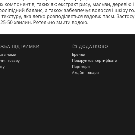
компонентів, таких як: екстракт рису, мальви, деревію і
оліпідний баланс, а також забезпечує волосся і шкіру гол
екстуру, яка легко розподіляється вздовж пасм. Застос
на 25-50 хвилин. Ретельно змити водою.
ЖБА ПІДТРИМКИ
ДОДАТКОВО
ся з нами
Бренди
ння товару
Подарункові сертифікати
йту
Партнери
Акційні товари