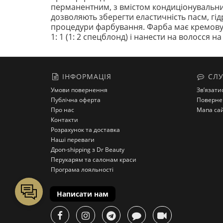
перманентним, з вмістом кондиціонувальних 
дозволяють зберегти еластичність пасм, гідр
процедури фарбування. Фарба має кремову т
1: 1 (1: 2 спецблонд) і нанести на волосся 
ІНФОРМАЦІЯ
СЛУ
Умови повернення
Зв’язати
Публічна оферта
Поверне
Про нас
Мапа са
Контакти
Розрахунок та доставка
Наші переваги
Дроп-shipping з Dr Beauty
Перукарям та салонам краси
Програма лояльності