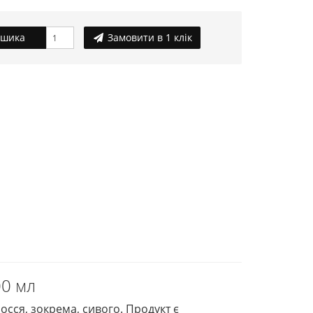
ошика
Замовити в 1 клік
00 мл
осся, зокрема, сивого. Продукт є