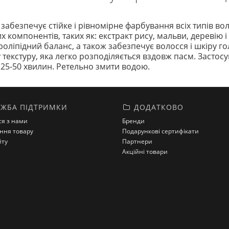
забезпечує стійке і рівномірне фарбування всіх типів вол
компонентів, таких як: екстракт рису, мальви, деревію і
оліпідний баланс, а також забезпечує волосся і шкіру гол
екстуру, яка легко розподіляється вздовж пасм. Застос
на 25-50 хвилин. Ретельно змити водою.
ЖБА ПІДТРИМКИ
ДОДАТКОВО
ся з нами
Бренди
ння товару
Подарункові сертифікати
йту
Партнери
Акційні товари