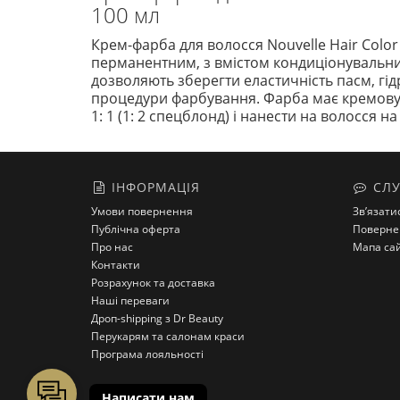
100 мл
Крем-фарба для волосся Nouvelle Hair Color 
перманентним, з вмістом кондиціонувальних 
дозволяють зберегти еластичність пасм, гідр
процедури фарбування. Фарба має кремову т
1: 1 (1: 2 спецблонд) і нанести на волосся 
ІНФОРМАЦІЯ
СЛУ
Умови повернення
Зв’язати
Публічна оферта
Поверне
Про нас
Мапа са
Контакти
Розрахунок та доставка
Наші переваги
Дроп-shipping з Dr Beauty
Перукарям та салонам краси
Програма лояльності