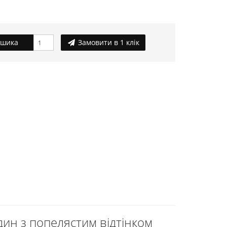
ошика
Замовити в 1 клік
дин з попелястим відтінком