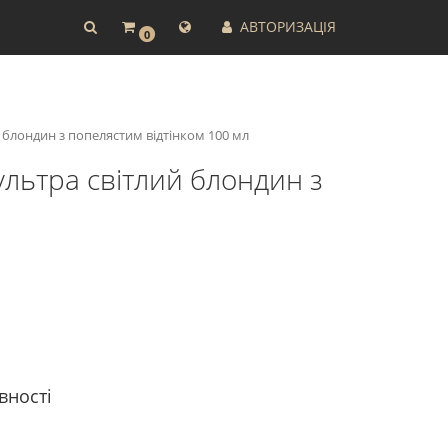
АВТОРИЗАЦІЯ
0
й блондин з попелястим відтінком 100 мл
ультра світлий блондин з
вності