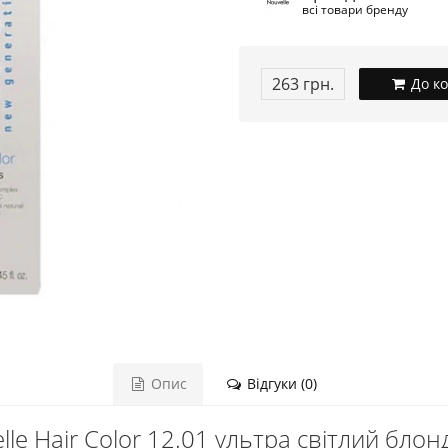
всі товари бренду
263 грн.
До к
Опис
Відгуки (0)
le Hair Color 12.01 ультра світлий блон