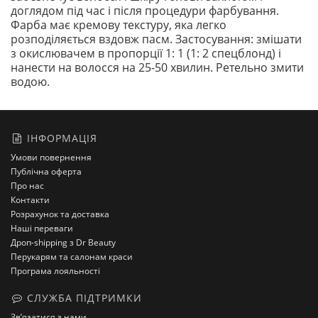
доглядом під час і після процедури фарбування.
Фарба має кремову текстуру, яка легко
розподіляється вздовж пасм. Застосування: змішати
з окислювачем в пропорції 1: 1 (1: 2 спецблонд) і
нанести на волосся на 25-50 хвилин. Ретельно змити
водою.
ІНФОРМАЦІЯ
Умови повернення
Публічна оферта
Про нас
Контакти
Розрахунок та доставка
Наші переваги
Дроп-shipping з Dr Beauty
Перукарям та салонам краси
Програма лояльності
СЛУЖБА ПІДТРИМКИ
Зв’язатися з нами