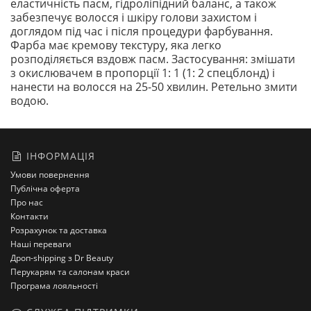
еластичність пасм, гідроліпідний баланс, а також
забезпечує волосся і шкіру голови захистом і
доглядом під час і після процедури фарбування.
Фарба має кремову текстуру, яка легко
розподіляється вздовж пасм. Застосування: змішати
з окислювачем в пропорції 1: 1 (1: 2 спецблонд) і
нанести на волосся на 25-50 хвилин. Ретельно змити
водою.
ІНФОРМАЦІЯ
Умови повернення
Публічна оферта
Про нас
Контакти
Розрахунок та доставка
Наші переваги
Дроп-shipping з Dr Beauty
Перукарям та салонам краси
Програма лояльності