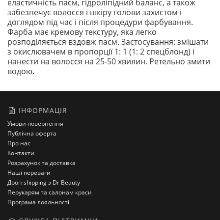
еластичність пасм, гідроліпідний баланс, а також
забезпечує волосся і шкіру голови захистом і
доглядом під час і після процедури фарбування.
Фарба має кремову текстуру, яка легко
розподіляється вздовж пасм. Застосування: змішати
з окислювачем в пропорції 1: 1 (1: 2 спецблонд) і
нанести на волосся на 25-50 хвилин. Ретельно змити
водою.
ІНФОРМАЦІЯ
Умови повернення
Публічна оферта
Про нас
Контакти
Розрахунок та доставка
Наші переваги
Дроп-shipping з Dr Beauty
Перукарям та салонам краси
Програма лояльності