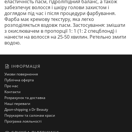
еластичність пасм, гідроліпідний баланс, а також
забезпечує волосся і шкіру голови захистом і
доглядом під час і після процедури фарбування.
Фарба має кремову текстуру, яка легко
розподіляється вздовж пасм. Застосування: змішати
з окислювачем в пропорції 1: 1 (1: 2 спецблонд) і
нанести на волосся на 25-50 хвилин. Ретельно змити
водою.
ІНФОРМАЦІЯ
Умови повернення
Публічна оферта
Про нас
Контакти
Розрахунок та доставка
Наші переваги
Дроп-shipping з Dr Beauty
Перукарям та салонам краси
Програма лояльності