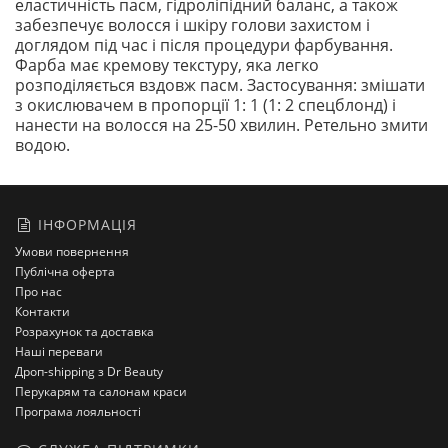
еластичність пасм, гідроліпідний баланс, а також
забезпечує волосся і шкіру голови захистом і
доглядом під час і після процедури фарбування.
Фарба має кремову текстуру, яка легко
розподіляється вздовж пасм. Застосування: змішати
з окислювачем в пропорції 1: 1 (1: 2 спецблонд) і
нанести на волосся на 25-50 хвилин. Ретельно змити
водою.
ІНФОРМАЦІЯ
Умови повернення
Публічна оферта
Про нас
Контакти
Розрахунок та доставка
Наші переваги
Дроп-shipping з Dr Beauty
Перукарям та салонам краси
Програма лояльності