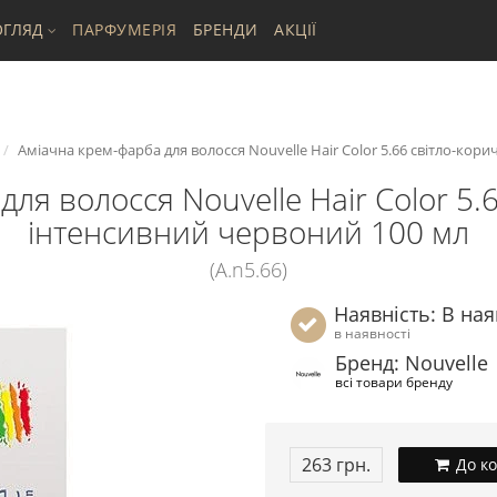
ГЛЯД
ПАРФУМЕРІЯ
БРЕНДИ
АКЦІЇ
Аміачна крем-фарба для волосся Nouvelle Hair Color 5.66 світло-кор
ля волосся Nouvelle Hair Color 5
інтенсивний червоний 100 мл
(A.n5.66)
Наявність: В ная
в наявності
Бренд: Nouvelle
всі товари бренду
263 грн.
До к