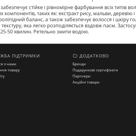
забезпечує стійке і рівномірне фарбування всіх типів вол
компонентів, таких як: екстракт рису, мальви, деревію і
оліпідний баланс, а також забезпечує волосся і шкіру гол
екстуру, яка легко розподіляється вздовж пасм. Застос
на 25-50 хвилин. Ретельно змити водою.
ЖБА ПІДТРИМКИ
ДОДАТКОВО
ся з нами
Бренди
ння товару
Подарункові сертифікати
йту
Партнери
Акційні товари