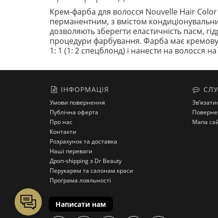
Крем-фарба для волосся Nouvelle Hair Color 
перманентним, з вмістом кондиціонувальних 
дозволяють зберегти еластичність пасм, гідр
процедури фарбування. Фарба має кремову т
1: 1 (1: 2 спецблонд) і нанести на волосся 
ІНФОРМАЦІЯ
СЛУ
Умови повернення
Зв’язати
Публічна оферта
Поверне
Про нас
Мапа са
Контакти
Розрахунок та доставка
Наші переваги
Дроп-shipping з Dr Beauty
Перукарям та салонам краси
Програма лояльності