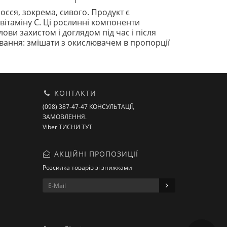
осся, зокрема, сивого. Продукт є
 вітаміну С. Ці рослинні компоненти
ови захистом і доглядом під час і після
ування: змішати з окислювачем в пропорції
КОНТАКТИ
(098) 387-47-47 КОНСУЛЬТАЦІЇ,
ЗАМОВЛЕННЯ.
Viber ТИСНИ ТУТ
АКЦІЙНІ ПРОПОЗИЦІЇ
Розсилка товарів зі знижками