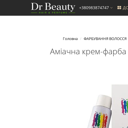
+380983874747
ДО
Головна
ФАРБУВАННЯ ВОЛОССЯ
Аміачна крем-фарба д