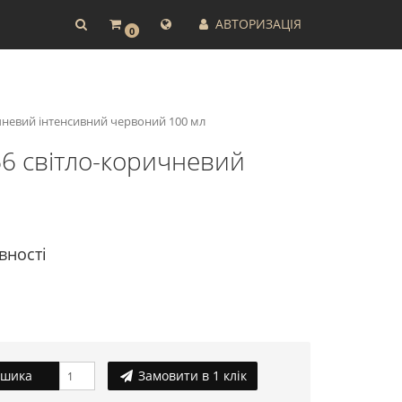
АВТОРИЗАЦІЯ
0
ичневий інтенсивний червоний 100 мл
.66 світло-коричневий
вності
ошика
Замовити в 1 клік