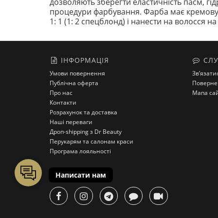
дозволяють зберегти еластичність пасм, гідр
процедури фарбування. Фарба має кремову т
1: 1 (1: 2 спецблонд) і нанести на волосся 
ІНФОРМАЦІЯ
СЛУ
Умови повернення
Зв’язати
Публічна оферта
Поверне
Про нас
Мапа са
Контакти
Розрахунок та доставка
Наші переваги
Дроп-shipping з Dr Beauty
Перукарям та салонам краси
Програма лояльності