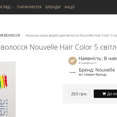
ГЛЯД
ПАРФУМЕРІЯ
БРЕНДИ
АКЦІЇ
НЯ ВОЛОССЯ
Аміачна крем-фарба для волосся Nouvelle Hair Color 5 с
волосся Nouvelle Hair Color 5 сві
Наявність: В ная
в наявності
Бренд: Nouvelle
всі товари бренду
263 грн.
До к