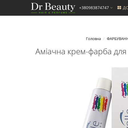
+380983874747
ДО
Головна
ФАРБУВАН
Аміачна крем-фарба для 