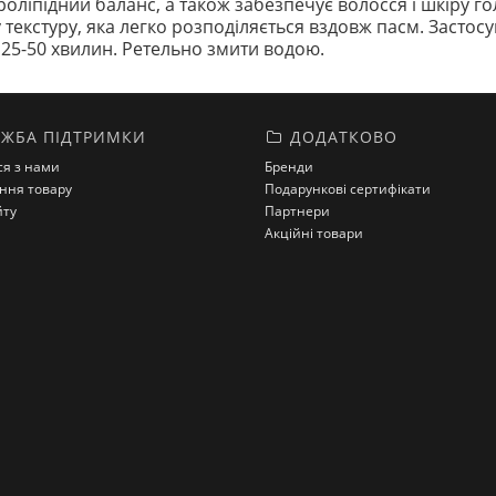
оліпідний баланс, а також забезпечує волосся і шкіру гол
екстуру, яка легко розподіляється вздовж пасм. Застос
на 25-50 хвилин. Ретельно змити водою.
ЖБА ПІДТРИМКИ
ДОДАТКОВО
ся з нами
Бренди
ння товару
Подарункові сертифікати
йту
Партнери
Акційні товари