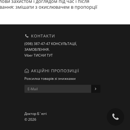
ови захистом і доглядом під час і після
ування: змішати з окислювачем в пропорції
КОНТАКТИ
(098) 387-47-47 КОНСУЛЬТАЦІЇ,
ЗАМОВЛЕННЯ.
Viber ТИСНИ ТУТ
АКЦІЙНІ ПРОПОЗИЦІЇ
Розсилка товарів зі знижками
Доктор Б`юті
© 2026