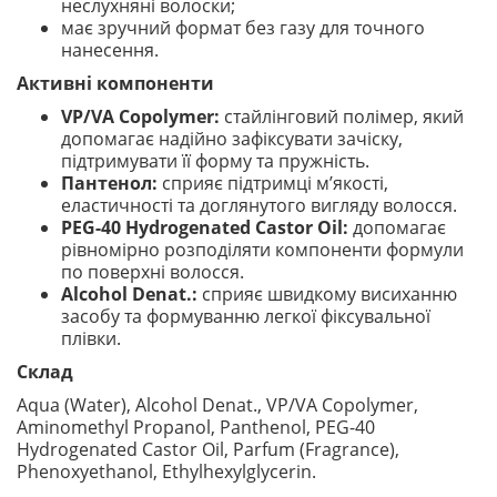
неслухняні волоски;
має зручний формат без газу для точного
нанесення.
Активні компоненти
VP/VA Copolymer:
стайлінговий полімер, який
допомагає надійно зафіксувати зачіску,
підтримувати її форму та пружність.
Пантенол:
сприяє підтримці м’якості,
еластичності та доглянутого вигляду волосся.
PEG-40 Hydrogenated Castor Oil:
допомагає
рівномірно розподіляти компоненти формули
по поверхні волосся.
Alcohol Denat.:
сприяє швидкому висиханню
засобу та формуванню легкої фіксувальної
плівки.
Склад
Aqua (Water), Alcohol Denat., VP/VA Copolymer,
Aminomethyl Propanol, Panthenol, PEG-40
Hydrogenated Castor Oil, Parfum (Fragrance),
Phenoxyethanol, Ethylhexylglycerin.