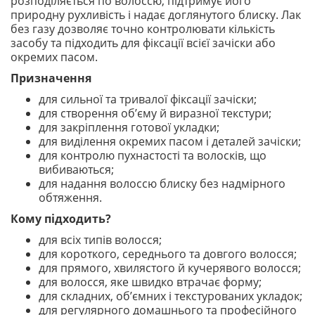
розподіляється по волоссю, підтримує його
природну рухливість і надає доглянутого блиску. Лак
без газу дозволяє точно контролювати кількість
засобу та підходить для фіксації всієї зачіски або
окремих пасом.
Призначення
для сильної та тривалої фіксації зачіски;
для створення об’єму й виразної текстури;
для закріплення готової укладки;
для виділення окремих пасом і деталей зачіски;
для контролю пухнастості та волосків, що
вибиваються;
для надання волоссю блиску без надмірного
обтяження.
Кому підходить?
для всіх типів волосся;
для короткого, середнього та довгого волосся;
для прямого, хвилястого й кучерявого волосся;
для волосся, яке швидко втрачає форму;
для складних, об’ємних і текстурованих укладок;
для регулярного домашнього та професійного