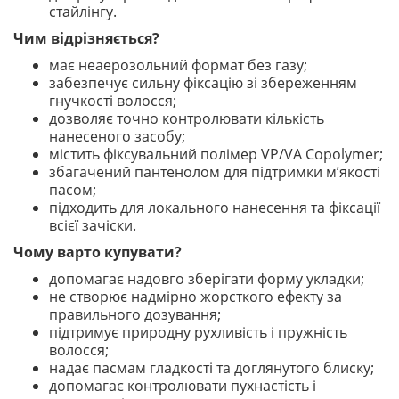
стайлінгу.
Чим відрізняється?
має неаерозольний формат без газу;
забезпечує сильну фіксацію зі збереженням
гнучкості волосся;
дозволяє точно контролювати кількість
нанесеного засобу;
містить фіксувальний полімер VP/VA Copolymer;
збагачений пантенолом для підтримки м’якості
пасом;
підходить для локального нанесення та фіксації
всієї зачіски.
Чому варто купувати?
допомагає надовго зберігати форму укладки;
не створює надмірно жорсткого ефекту за
правильного дозування;
підтримує природну рухливість і пружність
волосся;
надає пасмам гладкості та доглянутого блиску;
допомагає контролювати пухнастість і