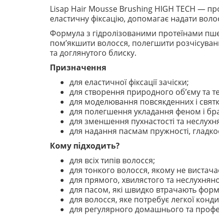
Lisap Hair Mousse Brushing HIGH TECH — пр
еластичну фіксацію, допомагає надати воло
Формула з гідролізованими протеїнами пше
пом’якшити волосся, полегшити розчісування
та доглянутого блиску.
Призначення
для еластичної фіксації зачіски;
для створення природного об’єму та те
для моделювання повсякденних і святк
для полегшення укладання феном і б
для зменшення пухнастості та неслухня
для надання пасмам пружності, гладкос
Кому підходить?
для всіх типів волосся;
для тонкого волосся, якому не вистача
для прямого, хвилястого та неслухнян
для пасом, які швидко втрачають форм
для волосся, яке потребує легкої конди
для регулярного домашнього та профес