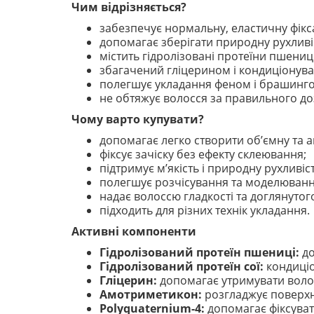
Чим відрізняється?
забезпечує нормальну, еластичну фікса
допомагає зберігати природну рухливі
містить гідролізовані протеїни пшениці 
збагачений гліцерином і кондиціону
полегшує укладання феном і брашинг
не обтяжує волосся за правильного до
Чому варто купувати?
допомагає легко створити об’ємну та а
фіксує зачіску без ефекту склеювання;
підтримує м’якість і природну рухливіс
полегшує розчісування та моделюванн
надає волоссю гладкості та доглянутог
підходить для різних технік укладання.
Активні компоненти
Гідролізований протеїн пшениці:
до
Гідролізований протеїн сої:
кондиціо
Гліцерин:
допомагає утримувати вологу
Амотриметикон:
розгладжує поверхню
Polyquaternium-4:
допомагає фіксуват