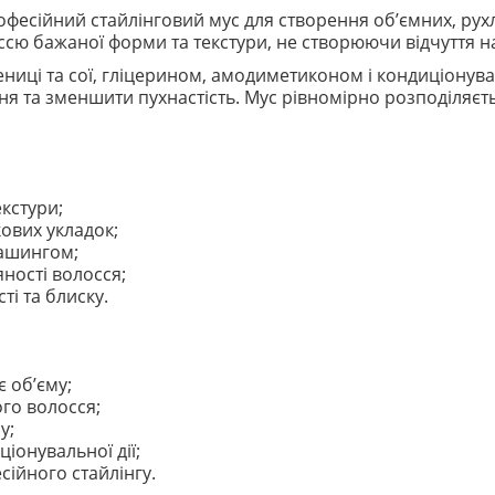
офесійний стайлінговий мус для створення об’ємних, рухл
ссю бажаної форми та текстури, не створюючи відчуття на
ниці та сої, гліцерином, амодиметиконом і кондиціон
 та зменшити пухнастість. Мус рівномірно розподіляєтьс
кстури;
ових укладок;
рашингом;
ності волосся;
ті та блиску.
є об’єму;
ого волосся;
у;
ціонувальної дії;
ійного стайлінгу.