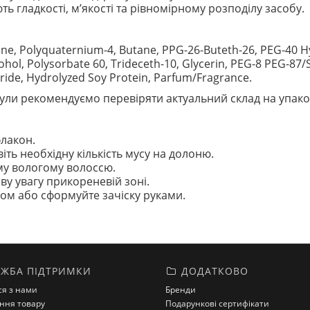
ь гладкості, м’якості та рівномірному розподілу засобу.
ne, Polyquaternium-4, Butane, PPG-26-Buteth-26, PEG-40 Hy
hol, Polysorbate 60, Trideceth-10, Glycerin, PEG-8 PEG-87
oride, Hydrolyzed Soy Protein, Parfum/Fragrance.
ли рекомендуємо перевіряти актуальний склад на упако
лакон.
ть необхідну кількість мусу на долоню.
ому вологому волоссю.
ву увагу прикореневій зоні.
ом або сформуйте зачіску руками.
ЖБА ПІДТРИМКИ
ДОДАТКОВО
ся з нами
Бренди
ння товару
Подарункові сертифікати