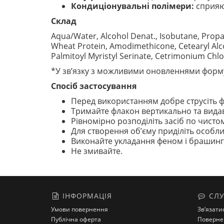
Кондиціонувальні полімери:
сприяют
Склад
Aqua/Water, Alcohol Denat., Isobutane, Propa
Wheat Protein, Amodimethicone, Cetearyl Alco
Palmitoyl Myristyl Serinate, Cetrimonium Chl
*У зв’язку з можливими оновленнями форму
Спосіб застосування
Перед використанням добре струсіть ф
Тримайте флакон вертикально та видаві
Рівномірно розподіліть засіб по чист
Для створення об’єму приділіть особли
Виконайте укладання феном і брашинг
Не змивайте.
ІНФОРМАЦІЯ
СЛУ
Умови повернення
Зв’язати
Публічна оферта
Поверне