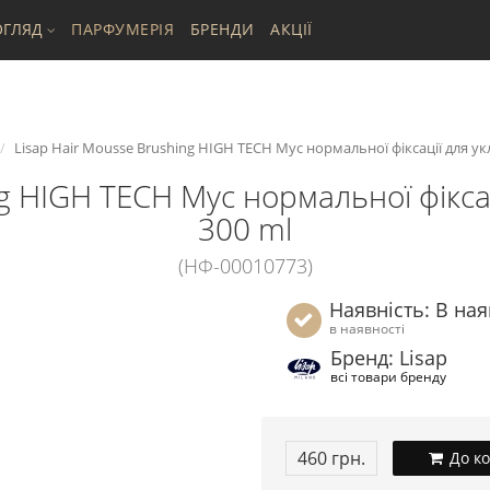
ГЛЯД
ПАРФУМЕРІЯ
БРЕНДИ
АКЦІЇ
Lisap Hair Mousse Brushing HIGH TECH Мус нормальної фіксації для ук
g HIGH TECH Мус нормальної фікса
300 ml
(НФ-00010773)
Наявність: В ная
в наявності
Бренд: Lisap
всі товари бренду
460 грн.
До к