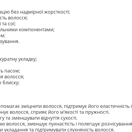
цію без надмірної жорсткості;
сть волосся;
та сої;
вальними компонентами;
ом;
зування.
куратну укладку;
ть пасом;
я волосся;
о блиску;
помагає зміцнити волосся, підтримує його еластичність і
нує волосся, сприяє його м’якості та пружності.
 та зменшувати відчуття сухості.
 волосся, зменшує пухнастість і полегшує розчісування
и укладання та підтримувати слухняність волосся.