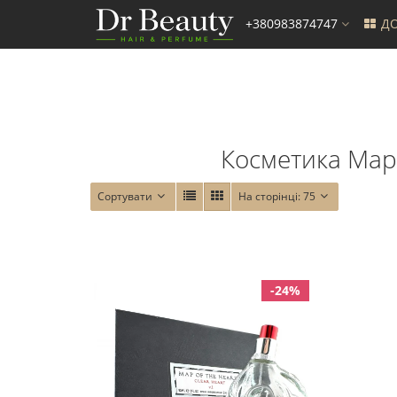
+380983874747
ДО
Косметика Map O
Сортувати
На сторінці:
75
-24%