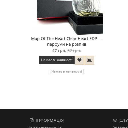
Map Of The Heart Clear Heart EDP —
парфуми на розпив
47 грн.
62 грн.
Немає в наявності
Немає в наявності
ІНФОРМАЦІЯ
СЛУ
Умови повернення
Зв’язати