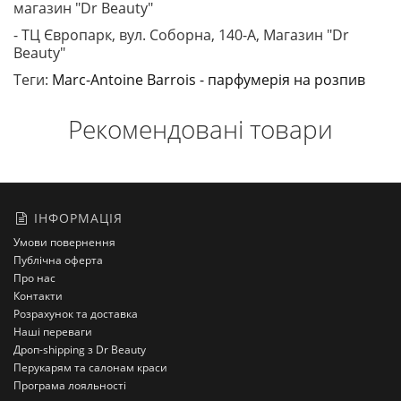
магазин "Dr Beauty"
- ТЦ Європарк, вул. Соборна, 140-A, Магазин "Dr
Beauty"
Теги:
Marc-Antoine Barrois - парфумерія на розпив
Рекомендовані товари
ІНФОРМАЦІЯ
Умови повернення
Публічна оферта
Про нас
Контакти
Розрахунок та доставка
Наші переваги
Дроп-shipping з Dr Beauty
Перукарям та салонам краси
Програма лояльності