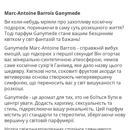
Marc-Antoine Barrois Ganymede
Ви коли-небудь мріяли про захопливу космічну
подорож, поринаючи в саму суть розкішного життя?
Тоді парфум Ganymede стане вашим безцінним
квітком у світ фантазій та бажань!
Ganymede Marc-Antoine Barrois - справжній вибух
емоцій, що підкорює з першої секунди! Він огортає
вас мінерально-синтетичною атмосферою, немов
саме космічне сузір'я Ганімед, яке дало назву цього
шедевру. Квіткові ноти, соковиті фруктові акорди та
ветиверова основа створюють неперевершену
симфонію, що переносить вас у світ вишуканості та
розкоші.
Ganymede - це аромат для тих, хто не боїться бути в
центрі уваги. Додасть харизму, сексуальність та
стиль, підкреслюючи вашу унікальність. Цей парфум
містить усі стандарти та стереотипи, зберігаючи нову
вершину у світовій парфумерії.
Нотки свіжонадрукованих сторінок глянцевого