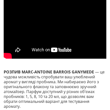
РОЗПИВ MARC-ANTOINE BARROIS GANYMEDE
— це
чудова можливість спробувати ваш улюблений
аромат у вигляді пробника. Ми набираємо його з
оригінального флакону та заповнюємо зручний
атомайзер. Парфум доступний у різних обʼємах
пробників: 1, 5, 8, 10 та 20 мл, що дозволяє вам
обрати оптимальний варіант для тестування
аромату.