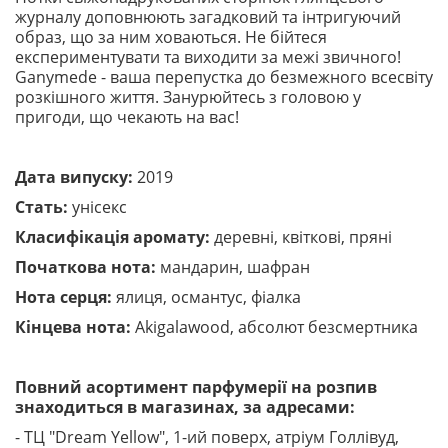
журналу доповнюють загадковий та інтригуючий
образ, що за ним ховаються. Не бійтеся
експериментувати та виходити за межі звичного!
Ganymede - ваша перепустка до безмежного всесвіту
розкішного життя. Занурюйтесь з головою у
пригоди, що чекають на вас!
Дата випуску:
2019
Стать:
унісекс
Класифікація аромату:
деревні, квіткові, пряні
Початкова нота:
мандарин, шафран
Нота серця:
ялиця, османтус, фіалка
Кінцева нота:
Akigalawood, абсолют безсмертника
Повний асортимент парфумерії на розпив
знаходиться в магазинах, за адресами:
- ТЦ "Dream Yellow", 1-ий поверх, атріум Голлівуд,