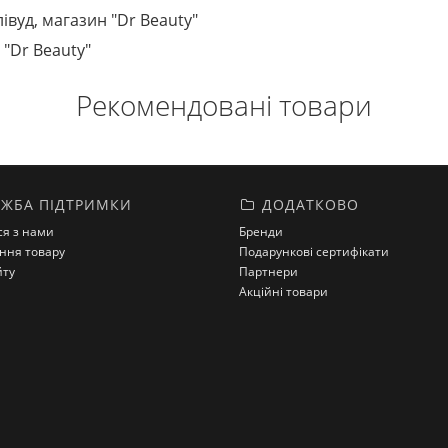
лівуд, магазин "Dr Beauty"
 "Dr Beauty"
Рекомендовані товари
ЖБА ПІДТРИМКИ
ДОДАТКОВО
ся з нами
Бренди
ння товару
Подарункові сертифікати
йту
Партнери
Акційні товари