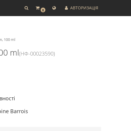
АВТОРИЗАЦІЯ
0
m, 100 ml
00 ml
(НФ-00023590)
вності
ine Barrois