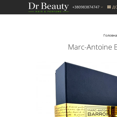
+380983874747
ДО
Головна
Marc-Antoine 