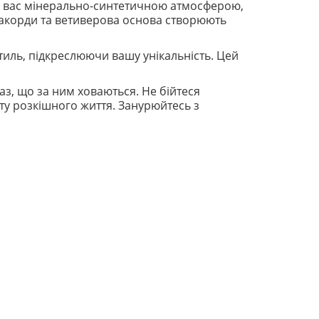
ає вас мінерально-синтетичною атмосферою,
ві акорди та ветиверова основа створюють
 стиль, підкреслюючи вашу унікальність. Цей
з, що за ним ховаються. Не бійтеся
ту розкішного життя. Занурюйтесь з