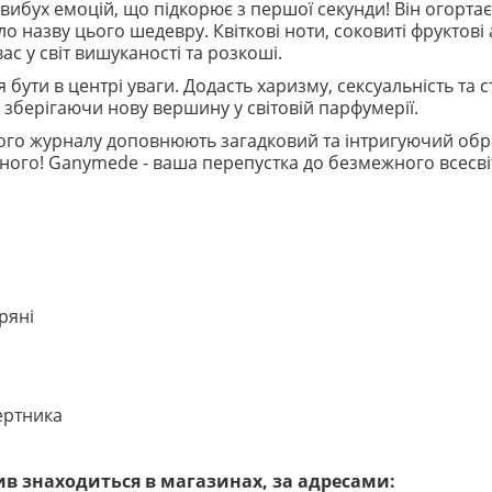
 вибух емоцій, що підкорює з першої секунди! Він огорт
ало назву цього шедевру. Квіткові ноти, соковиті фрукто
 у світ вишуканості та розкоші.
я бути в центрі уваги. Додасть харизму, сексуальність та
, зберігаючи нову вершину у світовій парфумерії.
ого журналу доповнюють загадковий та інтригуючий обра
ного! Ganymede - ваша перепустка до безмежного всесві
пряні
ертника
в знаходиться в магазинах, за адресами: