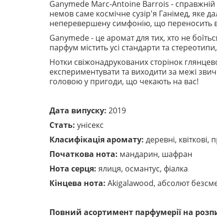
Ganymede Marc-Antoine Barrois - справжній
немов саме космічне сузір'я Ганімед, яке д
неперевершену симфонію, що переносить вас
Ganymede - це аромат для тих, хто не боїтьс
парфум містить усі стандарти та стереотипи
Нотки свіжонадрукованих сторінок глянцев
експериментувати та виходити за межі звич
головою у пригоди, що чекають на вас!
Дата випуску:
2019
Стать:
унісекс
Класифікація аромату:
деревні, квіткові, 
Початкова нота:
мандарин, шафран
Нота серця:
ялиця, османтус, фіалка
Кінцева нота:
Akigalawood, абсолют безсм
Повний асортимент парфумерії на розпи