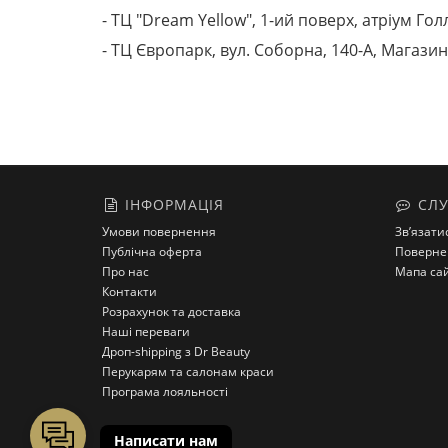
- ТЦ "Dream Yellow", 1-ий поверх, атріум Гол
- ТЦ Європарк, вул. Соборна, 140-A, Магазин
ІНФОРМАЦІЯ
СЛУ
Умови повернення
Зв’язати
Публічна оферта
Поверне
Про нас
Мапа са
Контакти
Розрахунок та доставка
Наші переваги
Дроп-shipping з Dr Beauty
Перукарям та салонам краси
Програма лояльності