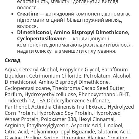
еластичність, м’якість і доглянутий вигляд
волосся.
Creatine
— доглядовий компонент, допомагає
підтримати міцний і більш пружний вигляд
волосся.
Dimethiconol, Amino Bispropyl Dimethicone,
Cyclopentasiloxane
— кондиціонуючі
компоненти, допомагають розгладити волосся,
надати блиску та зменшити сплутування.
Склад
Aqua, Cetearyl Alcohol, Propylene Glycol, Paraffinum
Liquidum, Cetrimonium Chloride, Petrolatum, Alcohol,
Dimethiconol, Amino Bispropyl Dimethicone,
Cyclopentasiloxane, Theobroma Cacao Seed Butter,
Parfum, Hydroxyethylcellulose, Phenoxyethanol, BHT,
Trideceth-12, TEA-Dodecylbenzene Sulfonate,
Panthenol, Actinidia Chinensis Fruit Extract, Hydrolyzed
Corn Protein, Hydrolyzed Soy Protein, Hydrolyzed
Wheat Protein, Poloxamer 338, Hexyl Cinnamal,
Arginine, Ethylhexylglycerin, Aspartic Acid, Linalool,
Citric Acid, Polyaminopropyl Biguanide, Glutamic Acid,
Glycine, Proline, Serine, Threonine, Alanine, Creatine.