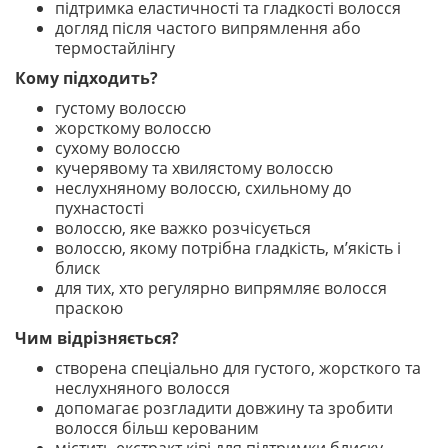
підтримка еластичності та гладкості волосся
догляд після частого випрямлення або
термостайлінгу
Кому підходить?
густому волоссю
жорсткому волоссю
сухому волоссю
кучерявому та хвилястому волоссю
неслухняному волоссю, схильному до
пухнастості
волоссю, яке важко розчісується
волоссю, якому потрібна гладкість, м’якість і
блиск
для тих, хто регулярно випрямляє волосся
праскою
Чим відрізняється?
створена спеціально для густого, жорсткого та
неслухняного волосся
допомагає розгладити довжину та зробити
волосся більш керованим