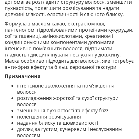
допомагає розгладити структуру волосся, зменшити
пухнастість, полегшити розчісування та надати
довжині м’якості, еластичності й сяючого блиску.
Формула з маслом какао, екстрактом ківі,
пантенолом, гідролізованими протеїнами кукурудзи,
сої та пшениці, амінокислотами, креатином і
кондиціонуючими компонентами допомагає
інтенсивно пом’якшити волосся, підтримати
гладкість і дисциплінувати неслухняну довжину.
Маска особливо підходить для волосся, яке потребує
анти-фриз ефекту та більш керованої текстури.
Призначення
інтенсивне зволоження та пом’якшення
волосся
розгладження жорсткої та сухої структури
волосся
зменшення пухнастості та ефекту frizz
полегшення розчісування
надання блиску та шовковистості
догляд за густим, кучерявим і неслухняним
волоссям