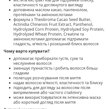
містить екстракт ківі для підтримки блиску,
еластичності та доглянутого вигляду
доповнена маслом какао, пантенолом,
протеїнами та амінокислотами
формула з Theobroma Cacao Seed Butter,
Actinidia Chinensis Fruit Extract, Panthenol,
Hydrolyzed Corn Protein, Hydrolyzed Soy Protein,
Hydrolyzed Wheat Protein, Creatine та
амінокислотами допомагає підтримати
гладкість, м’якість і розкішний блиск волосся
Чому варто купувати?
допомагає приборкати густе, сухе та
неслухняне волосся
зменшує пухнастість і робить волосся більш
гладким
полегшує розчісування після миття
надає волоссю м’якості, еластичності та блиску
підходить для догляду за волоссям після
випрямлення або частого стайлінгу
може використовуватися як інтенсивна маска
або короткий догляд після миття