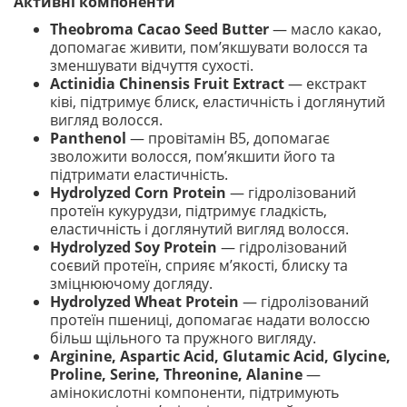
Активні компоненти
Theobroma Cacao Seed Butter
— масло какао,
допомагає живити, пом’якшувати волосся та
зменшувати відчуття сухості.
Actinidia Chinensis Fruit Extract
— екстракт
ківі, підтримує блиск, еластичність і доглянутий
вигляд волосся.
Panthenol
— провітамін B5, допомагає
зволожити волосся, пом’якшити його та
підтримати еластичність.
Hydrolyzed Corn Protein
— гідролізований
протеїн кукурудзи, підтримує гладкість,
еластичність і доглянутий вигляд волосся.
Hydrolyzed Soy Protein
— гідролізований
соєвий протеїн, сприяє м’якості, блиску та
зміцнюючому догляду.
Hydrolyzed Wheat Protein
— гідролізований
протеїн пшениці, допомагає надати волоссю
більш щільного та пружного вигляду.
Arginine, Aspartic Acid, Glutamic Acid, Glycine,
Proline, Serine, Threonine, Alanine
—
амінокислотні компоненти, підтримують