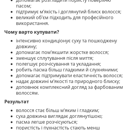
допомагає розгладити пористу поверхню
пасом;
підтримує м’якість і доглянутий блиск волосся;
великий об’єм підходить для професійного
використання.
Чому варто купувати?
інтенсивно кондиціонує суху та пошкоджену
довжину;
допомагає пом’якшити жорстке волосся;
зменшує сплутування після миття;
полегшує розчісування та укладання;
робить пасма більш гладкими й слухняними;
допомагає підтримувати еластичність волосся;
надає довжині м’якості та природного блиску;
доповнює комплексний догляд за фарбованим
волоссям.
Результат
волосся стає більш м’яким і гладким;
суха довжина виглядає доглянутішою;
пасма легше розчісуються;
пористість і пухнастість стають менш