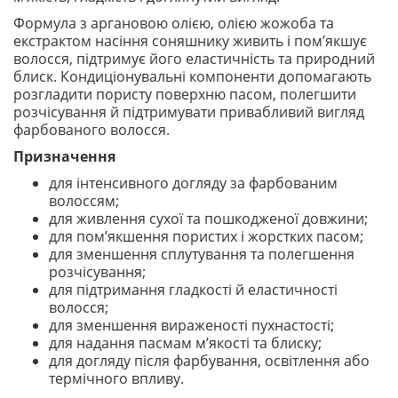
Формула з аргановою олією, олією жожоба та
екстрактом насіння соняшнику живить і пом’якшує
волосся, підтримує його еластичність та природний
блиск. Кондиціонувальні компоненти допомагають
розгладити пористу поверхню пасом, полегшити
розчісування й підтримувати привабливий вигляд
фарбованого волосся.
Призначення
для інтенсивного догляду за фарбованим
волоссям;
для живлення сухої та пошкодженої довжини;
для пом’якшення пористих і жорстких пасом;
для зменшення сплутування та полегшення
розчісування;
для підтримання гладкості й еластичності
волосся;
для зменшення вираженості пухнастості;
для надання пасмам м’якості та блиску;
для догляду після фарбування, освітлення або
термічного впливу.