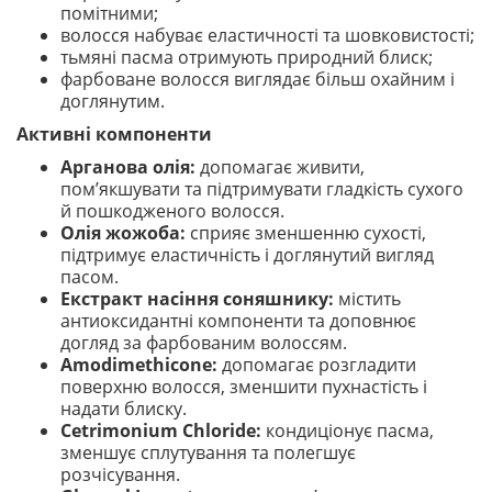
помітними;
волосся набуває еластичності та шовковистості;
тьмяні пасма отримують природний блиск;
фарбоване волосся виглядає більш охайним і
доглянутим.
Активні компоненти
Арганова олія:
допомагає живити,
пом’якшувати та підтримувати гладкість сухого
й пошкодженого волосся.
Олія жожоба:
сприяє зменшенню сухості,
підтримує еластичність і доглянутий вигляд
пасом.
Екстракт насіння соняшнику:
містить
антиоксидантні компоненти та доповнює
догляд за фарбованим волоссям.
Amodimethicone:
допомагає розгладити
поверхню волосся, зменшити пухнастість і
надати блиску.
Cetrimonium Chloride:
кондиціонує пасма,
зменшує сплутування та полегшує
розчісування.