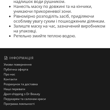
надлишок води рушником.
Нанесіть маску по довжині та на кінчики,
уникаючи прикореневої зони.
Рівномірно розподіліть засіб, приділяючи
особливу увагу сухим і пошкодженим ділянкам.
Залиште маску на час, зазначений виробником
на упаковці.
Ретельно змийте теплою водою.
ІНФОРМАЦІЯ
Умови повернення
Публічна оферта
Про нас
Контакти
Розрахунок та доставка
Наші переваги
Дроп-shipping з Dr Beauty
Перукарям та салонам краси
Програма лояльності