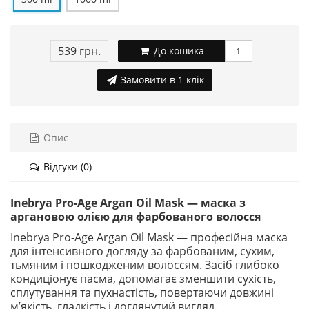
539 грн.
До кошика
Замовити в 1 клік
Опис
Відгуки (0)
Inebrya Pro-Age Argan Oil Mask — маска з
аргановою олією для фарбованого волосся
Inebrya Pro-Age Argan Oil Mask — професійна маска
для інтенсивного догляду за фарбованим, сухим,
тьмяним і пошкодженим волоссям. Засіб глибоко
кондиціонує пасма, допомагає зменшити сухість,
сплутування та пухнастість, повертаючи довжині
м’якість, гладкість і доглянутий вигляд.