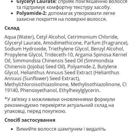
Glyceryl Laurate:
сприяє пом’якшенню волосся
та підтримує комфортну текстуру засобу.
Polyamide-2:
допомагає утворювати легке
захисне покриття на поверхні волосся.
Склад
Aqua (Water), Cetyl Alcohol, Cetrimonium Chloride,
Glyceryl Laurate, Amodimethicone, Parfum (Fragrance),
Sodium Hydroxide, Triethylene Glycol, Benzyl Alcohol,
Propylene Glycol, Trideceth-10, Argania Spinosa Kernel
Oil, Simmondsia Chinensis Seed Oil (Simmondsia
Chinensis (Jojoba) Seed Oil), Polyamide-2, Butylene
Glycol, Helianthus Annuus Seed Extract (Helianthus
Annuus (Sunflower) Seed Extract),
Methylchloroisothiazolinone, Methylisothiazolinone, CI
19140, Phenoxyethanol, Ethylhexylglycerin.
*У зв’язку з можливими оновленнями формули
рекомендуємо перевіряти актуальний склад на
упаковці, перед покупкою.
Спосіб застосування
Вимийте волосся шампунем і видаліть