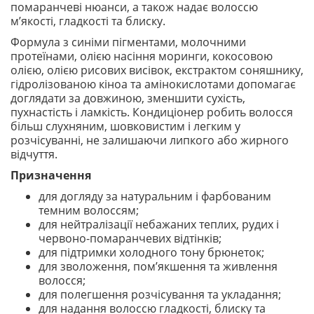
помаранчеві нюанси, а також надає волоссю
м’якості, гладкості та блиску.
Формула з синіми пігментами, молочними
протеїнами, олією насіння моринги, кокосовою
олією, олією рисових висівок, екстрактом соняшнику,
гідролізованою кіноа та амінокислотами допомагає
доглядати за довжиною, зменшити сухість,
пухнастість і ламкість. Кондиціонер робить волосся
більш слухняним, шовковистим і легким у
розчісуванні, не залишаючи липкого або жирного
відчуття.
Призначення
для догляду за натуральним і фарбованим
темним волоссям;
для нейтралізації небажаних теплих, рудих і
червоно-помаранчевих відтінків;
для підтримки холодного тону брюнеток;
для зволоження, пом’якшення та живлення
волосся;
для полегшення розчісування та укладання;
для надання волоссю гладкості, блиску та