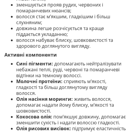
зменшується прояв рудих, червоних і
помаранчевих нюансів;
волосся стає м’якшим, гладкішим і більш
слухняним;
довжина легше розчісується та краще
піддається укладанню;
волосся набуває блиску, шовковистості та
здорового доглянутого вигляду.
Активні компоненти
Сині пігменти:
допомагають нейтралізувати
небажані теплі, руді, червоні та помаранчеві
відтінки на темному волоссі.
Молочні протеїни:
сприяють м’якості,
гладкості та більш доглянутому вигляду
волосся.
Олія насіння моринги:
живить волосся,
допомагає надати йому блиску, м’якості та
шовковистості.
Кокосова олія:
пом’якшує довжину, допомагає
зменшити сухість і надати волоссю гладкості.
Олія рисових висівок:
підтримує еластичність