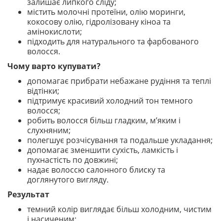
залишає липкого сліду;
містить молочні протеїни, олію моринги,
кокосову олію, гідролізовану кіноа та
амінокислоти;
підходить для натурального та фарбованого
волосся.
Чому варто купувати?
допомагає прибрати небажане рудіння та теплі
відтінки;
підтримує красивий холодний тон темного
волосся;
робить волосся більш гладким, м’яким і
слухняним;
полегшує розчісування та подальше укладання;
допомагає зменшити сухість, ламкість і
пухнастість по довжині;
надає волоссю салонного блиску та
доглянутого вигляду.
Результат
темний колір виглядає більш холодним, чистим
і насиченим;