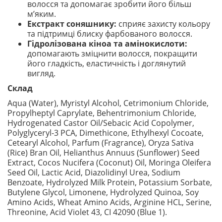
волосся та допомагає зробити його більш
м’яким.
Екстракт соняшнику:
сприяє захисту кольору
та підтримці блиску фарбованого волосся.
Гідролізована кіноа та амінокислоти:
допомагають зміцнити волосся, покращити
його гладкість, еластичність і доглянутий
вигляд.
Склад
Aqua (Water), Myristyl Alcohol, Cetrimonium Chloride,
Propylheptyl Caprylate, Behentrimonium Chloride,
Hydrogenated Castor Oil/Sebacic Acid Copolymer,
Polyglyceryl-3 PCA, Dimethicone, Ethylhexyl Cocoate,
Cetearyl Alcohol, Parfum (Fragrance), Oryza Sativa
(Rice) Bran Oil, Helianthus Annuus (Sunflower) Seed
Extract, Cocos Nucifera (Coconut) Oil, Moringa Oleifera
Seed Oil, Lactic Acid, Diazolidinyl Urea, Sodium
Benzoate, Hydrolyzed Milk Protein, Potassium Sorbate,
Butylene Glycol, Limonene, Hydrolyzed Quinoa, Soy
Amino Acids, Wheat Amino Acids, Arginine HCL, Serine,
Threonine, Acid Violet 43, CI 42090 (Blue 1).