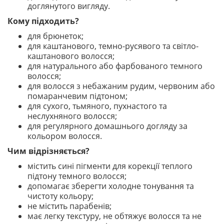
доглянутого вигляду.
Кому підходить?
для брюнеток;
для каштанового, темно-русявого та світло-
каштанового волосся;
для натурального або фарбованого темного
волосся;
для волосся з небажаним рудим, червоним або
помаранчевим підтоном;
для сухого, тьмяного, пухнастого та
неслухняного волосся;
для регулярного домашнього догляду за
кольором волосся.
Чим відрізняється?
містить сині пігменти для корекції теплого
підтону темного волосся;
допомагає зберегти холодне тонування та
чистоту кольору;
не містить парабенів;
має легку текстуру, не обтяжує волосся та не