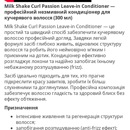
Milk Shake Curl Passion Leave-in Conditioner —
професійний незмивний кондиціонер для
кучерявого волосся (300 мл)
Milk Shake Curl Passion Leave-in Conditioner — це
простий та швидкий спосіб забезпечити кучерявому
волоссю професійний догляд. Завдяки легкій
формулі засіб глибоко живить, відновлює структуру
волосся та робить його неймовірно м’яким і
приємним на дотик. Кондиціонер ефективно
розгладжує локони та надійно запобігає їхньому
небажаному розпушуванню (frizz).
Засіб ідеально підходить для тих, хто прагне
підкреслити красу завитків, зробити їх більш
слухняними та доглянутими. Професійна композиція
забезпечує волоссю гладкість та здоровий блиск без
ефекту обтяження.
Призначення
інтенсивне живлення та регенерація структури
волосся;
запобігання розпушуванню (anti-frizz ефект);