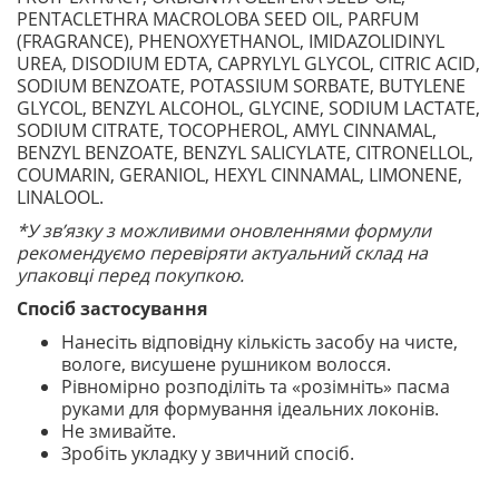
PENTACLETHRA MACROLOBA SEED OIL, PARFUM
(FRAGRANCE), PHENOXYETHANOL, IMIDAZOLIDINYL
UREA, DISODIUM EDTA, CAPRYLYL GLYCOL, CITRIC ACID,
SODIUM BENZOATE, POTASSIUM SORBATE, BUTYLENE
GLYCOL, BENZYL ALCOHOL, GLYCINE, SODIUM LACTATE,
SODIUM CITRATE, TOCOPHEROL, AMYL CINNAMAL,
BENZYL BENZOATE, BENZYL SALICYLATE, CITRONELLOL,
COUMARIN, GERANIOL, HEXYL CINNAMAL, LIMONENE,
LINALOOL.
*У зв’язку з можливими оновленнями формули
рекомендуємо перевіряти актуальний склад на
упаковці перед покупкою.
Спосіб застосування
Нанесіть відповідну кількість засобу на чисте,
вологе, висушене рушником волосся.
Рівномірно розподіліть та «розімніть» пасма
руками для формування ідеальних локонів.
Не змивайте.
Зробіть укладку у звичний спосіб.