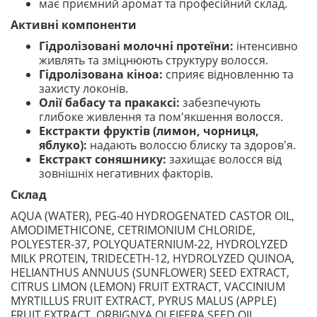
має приємний аромат та професійний склад.
Активні компоненти
Гідролізовані молочні протеїни:
інтенсивно
живлять та зміцнюють структуру волосся.
Гідролізована кіноа:
сприяє відновленню та
захисту локонів.
Олії бабасу та пракаксі:
забезпечують
глибоке живлення та пом'якшення волосся.
Екстракти фруктів (лимон, чорниця,
яблуко):
надають волоссю блиску та здоров'я.
Екстракт соняшнику:
захищає волосся від
зовнішніх негативних факторів.
Склад
AQUA (WATER), PEG-40 HYDROGENATED CASTOR OIL,
AMODIMETHICONE, CETRIMONIUM CHLORIDE,
POLYESTER-37, POLYQUATERNIUM-22, HYDROLYZED
MILK PROTEIN, TRIDECETH-12, HYDROLYZED QUINOA,
HELIANTHUS ANNUUS (SUNFLOWER) SEED EXTRACT,
CITRUS LIMON (LEMON) FRUIT EXTRACT, VACCINIUM
MYRTILLUS FRUIT EXTRACT, PYRUS MALUS (APPLE)
FRUIT EXTRACT, ORBIGNYA OLEIFERA SEED OIL,