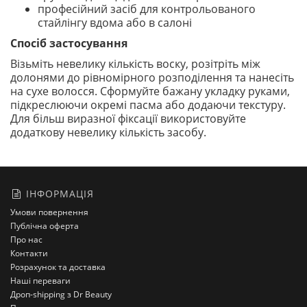
професійний засіб для контрольованого
стайлінгу вдома або в салоні
Спосіб застосування
Візьміть невелику кількість воску, розітріть між
долонями до рівномірного розподілення та нанесіть
на сухе волосся. Сформуйте бажану укладку руками,
підкреслюючи окремі пасма або додаючи текстуру.
Для більш виразної фіксації використовуйте
додаткову невелику кількість засобу.
ІНФОРМАЦІЯ
Умови повернення
Публічна оферта
Про нас
Контакти
Розрахунок та доставка
Наші переваги
Дроп-shipping з Dr Beauty