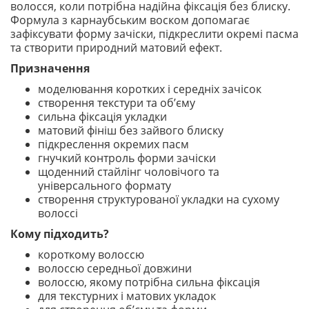
волосся, коли потрібна надійна фіксація без блиску.
Формула з карнаубським воском допомагає
зафіксувати форму зачіски, підкреслити окремі пасма
та створити природний матовий ефект.
Призначення
моделювання коротких і середніх зачісок
створення текстури та об’єму
сильна фіксація укладки
матовий фініш без зайвого блиску
підкреслення окремих пасм
гнучкий контроль форми зачіски
щоденний стайлінг чоловічого та
універсального формату
створення структурованої укладки на сухому
волоссі
Кому підходить?
короткому волоссю
волоссю середньої довжини
волоссю, якому потрібна сильна фіксація
для текстурних і матових укладок