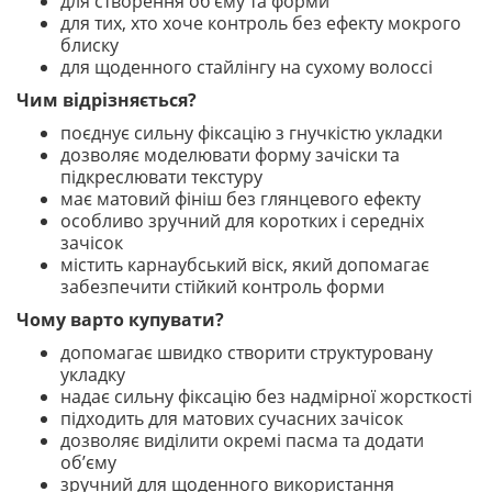
для створення об’єму та форми
для тих, хто хоче контроль без ефекту мокрого
блиску
для щоденного стайлінгу на сухому волоссі
Чим відрізняється?
поєднує сильну фіксацію з гнучкістю укладки
дозволяє моделювати форму зачіски та
підкреслювати текстуру
має матовий фініш без глянцевого ефекту
особливо зручний для коротких і середніх
зачісок
містить карнаубський віск, який допомагає
забезпечити стійкий контроль форми
Чому варто купувати?
допомагає швидко створити структуровану
укладку
надає сильну фіксацію без надмірної жорсткості
підходить для матових сучасних зачісок
дозволяє виділити окремі пасма та додати
об’єму
зручний для щоденного використання