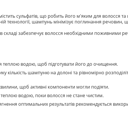
істить сульфатів, що робить його м'яким для волосся та 
ній технології, шампунь мінімізує поглинання речовин, 
я в складі забезпечує волосся необхідними поживними 
ся теплою водою, щоб підготувати його до очищення.
лику кількість шампуню на долоні та рівномірно розподіл
хвилини, щоб активні компоненти могли подіяти.
 теплою водою, поки волосся не стане чистим.
сягнення оптимальних результатів рекомендується вико