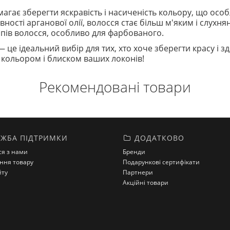
агає зберегти яскравість і насиченість кольору, що ос
вності арганової олії, волосся стає більш м'яким і слухня
типів волосся, особливо для фарбованого.
е ідеальний вибір для тих, хто хоче зберегти красу і з
кольором і блиском ваших локонів!
Рекомендовані товари
ЖБА ПІДТРИМКИ
ДОДАТКОВО
ся з нами
Бренди
ння товару
Подарункові сертифікати
йту
Партнери
Акційні товари