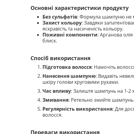
Основні характеристики продукту
Без сульфатів
: Формула шампуню не м
Захист кольору
: Завдяки запатентова
яскравість та насиченість кольору.
Поживні компоненти
: Арганова олі
блиск.
Спосіб використання
Підготовка волосся
: Намочіть волос
Нанесення шампуню
: Видавіть неве
шкіру голови круговими рухами.
Час впливу
: Залиште шампунь на 1-2 
Змивання
: Ретельно змийте шампунь
Регулярність використання
: Для до
волосся.
Переваги використання