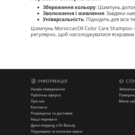
Збереження кольору
: Шампунь допом
Зволоження і живлення
: Завдяки ная
Універсальність
: Підходить для всіх 
Шампунь MoroccanOil Color Care Shampoo — ц
регулярно, щоб насолоджуватися яскравим 
ІНФОРМАЦІЯ
СЛУ
Умови повернення
Зв’язати
Публічна оферта
Поверне
Про нас
Мапа са
Контакти
Розрахунок та доставка
Наші переваги
Дроп-shipping з Dr Beauty
Перукарям та салонам краси