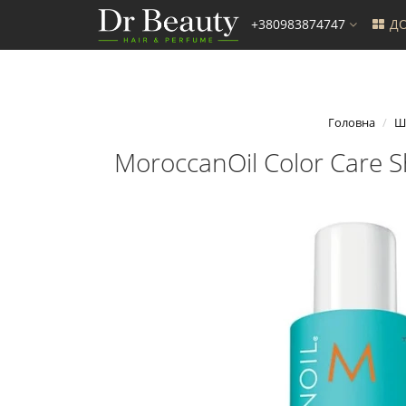
+380983874747
ДО
Головна
Ш
MoroccanOil Color Care