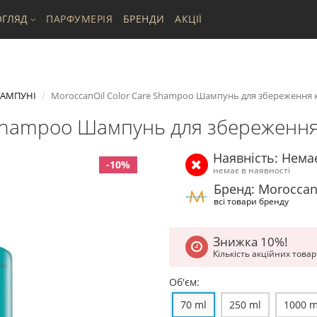
ГЛЯД
ПАРФУМЕРІЯ
БРЕНДИ
АКЦІЇ
АМПУНІ
MoroccanOil Color Care Shampoo Шампунь для збереження к
 Shampoo Шампунь для збереження 
Наявність: Нема
-10%
немає в наявності
Бренд: Moroccan
всі товари бренду
Знижка 10%!
Кількість акційних това
Об'єм:
70 ml
250 ml
1000 m