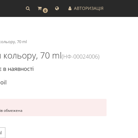
АВТОРИЗАЦІЯ
0
ольору, 70 ml
кольору, 70 ml
(НФ-00024006)
є в наявності
oil
рів обмежена
l