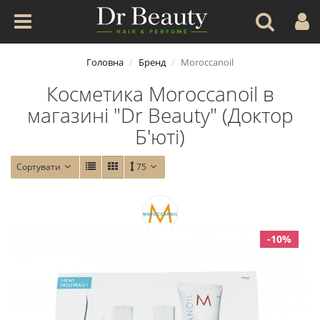
Головна
Бренд
Moroccanoil
Косметика Moroccanoil в
магазині "Dr Beauty" (Доктор
Б'юті)
Сортувати
75
-10%