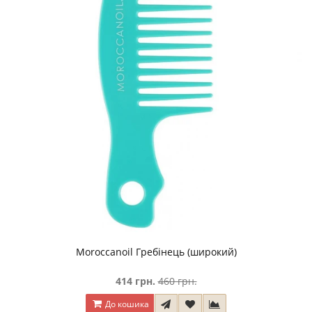
Moroccanoil Гребінець (широкий)
414 грн.
460 грн.
До кошика