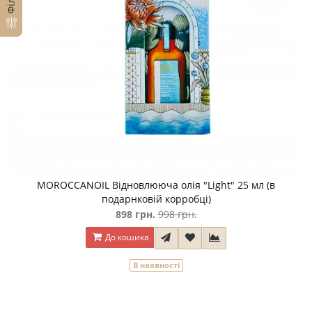
MOROCCANOIL Відновлююча олія "Light" 25 мл (в
подарнковiй корробцi)
898 грн.
998 грн.
До кошика
В наявності